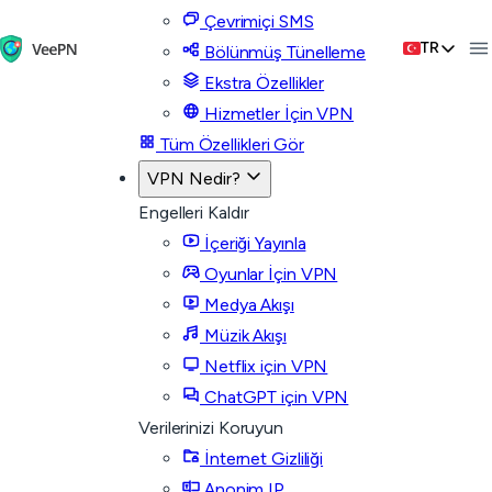
Çevrimiçi SMS
TR
Bölünmüş Tünelleme
Ekstra Özellikler
Hizmetler İçin VPN
Tüm Özellikleri Gör
VPN Nedir?
Engelleri Kaldır
İçeriği Yayınla
Oyunlar İçin VPN
Medya Akışı
Müzik Akışı
Netflix için VPN
ChatGPT için VPN
Verilerinizi Koruyun
İnternet Gizliliği
Anonim IP