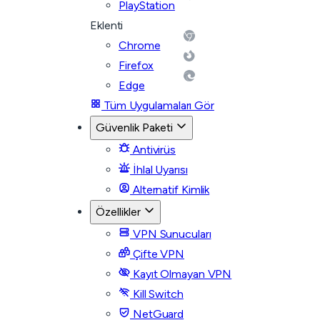
PlayStation
Eklenti
Chrome
Firefox
Edge
Tüm Uygulamaları Gör
Güvenlik Paketi
Antivirüs
İhlal Uyarısı
Alternatif Kimlik
Özellikler
VPN Sunucuları
Çifte VPN
Kayıt Olmayan VPN
Kill Switch
NetGuard