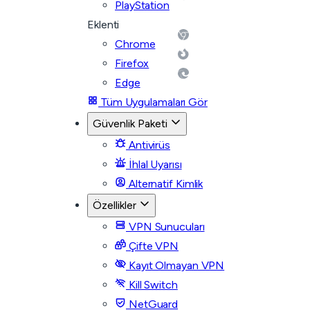
PlayStation
Eklenti
Chrome
Firefox
Edge
Tüm Uygulamaları Gör
Güvenlik Paketi
Antivirüs
İhlal Uyarısı
Alternatif Kimlik
Özellikler
VPN Sunucuları
Çifte VPN
Kayıt Olmayan VPN
Kill Switch
NetGuard