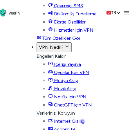
Çevrimiçi SMS
TR
Bölünmüş Tünelleme
Ekstra Özellikler
Hizmetler İçin VPN
Tüm Özellikleri Gör
VPN Nedir?
Engelleri Kaldır
İçeriği Yayınla
Oyunlar İçin VPN
Medya Akışı
Müzik Akışı
Netflix için VPN
ChatGPT için VPN
Verilerinizi Koruyun
İnternet Gizliliği
Anonim IP