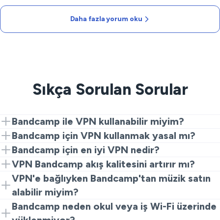
Daha fazla yorum oku
Sıkça Sorulan Sorular
Bandcamp ile VPN kullanabilir miyim?
Evet. VeePN'i yükleyin, yakındaki bir sunucuya bağlanın
Bandcamp için VPN kullanmak yasal mı?
ve Bandcamp'ı açın. Genellikle özel ve kararlı bir yol
Birçok ülkede VPN kullanmak yasaldır. Yerel yasalara ve
Bandcamp için en iyi VPN nedir?
almak için bu yeterlidir.
Bandcamp'ın koşullarına uymanız ve her zaman
Hızlı sunucular, güçlü şifreleme ve açık bir kayıt
VPN Bandcamp akış kalitesini artırır mı?
sanatçılara adil bir şekilde ödeme yapmanız önemlidir.
tutmama politikası aramalısınız. VeePN bu şartları
Bazen artırabilir. Daha temiz bir rota, özellikle kalabalık
VPN'e bağlıyken Bandcamp'tan müzik satın
karşılar ve yayını sürekli tutar.
veya sınırlayıcı ağlarda titreme ve zaman aşımını
alabilir miyim?
azaltabilir. Sonuçlar sağlayıcı ve konuma göre
Genellikle evet. Bazı ödeme işlemcileri ek doğrulama
Bandcamp neden okul veya iş Wi-Fi üzerinde
değişebilir.
isteyebilir. Uyarı alırsanız, yakındaki bir sunucuyu deneyin