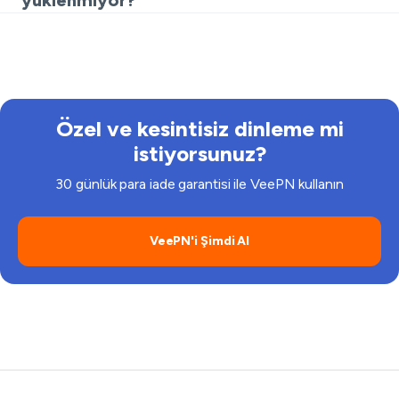
yüklenmiyor?
veya ödeme işlemini tamamlamak için VPN'i kısa
Güvenlik duvarları ve içerik filtreleri sıklıkla medyayı
süreliğine devre dışı bırakın.
engeller. Bir Bandcamp VPN, siteye erişmenize
yardımcı olabilir. Pek çok insan bu engellerle karşılaşınca
"vpn VPN Bandcamp" araması yapar.
Özel ve kesintisiz dinleme mi
istiyorsunuz?
30 günlük para iade garantisi ile VeePN kullanın
VeePN'i Şimdi Al