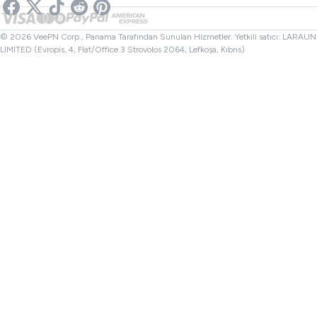
Bağlantı Kontrolü
Netflix VPN
Kanada VPN
Dosya Kontrol
Ortaklar
Türkiye VPN
© 2026 VeePN Corp., Panama Tarafından Sunulan Hizmetler. Yetkili satıcı: LARAUN
LIMITED (Evropis, 4, Flat/Office 3 Strovolos 2064, Lefkoşa, Kıbrıs)