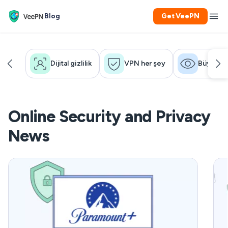
Blog
Get VeePN
Dijital gizlilik
VPN her şey
Büyük ka
Online Security and Privacy
News