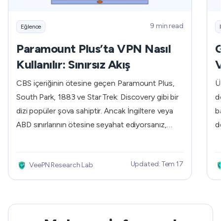
9 min read
Eğlence
Paramount Plus’ta VPN Nasıl
G
Kullanılır: Sınırsız Akış
V
CBS içeriğinin ötesine geçen Paramount Plus,
Ü
South Park, 1883 ve Star Trek: Discovery gibi bir
d
dizi popüler şova sahiptir. Ancak İngiltere veya
b
ABD sınırlarının ötesine seyahat ediyorsanız,
d
Paramount Plus'a nasıl erişeceğinizi bilmek
e
aboneler için bile zor olabilir. İşte bu noktada bir
s
Updated: Tem 17
VeePN Research Lab
VPN en iyi arkadaşınız haline gelir. Bu kılavuzda,
k
Paramount kullanıcılarının bu konuda karşılaştıkları
a
en acil soruları ele aldık. Yayın deneyiminizi
Ş
sorunsuz hale getirmek için basit ve özlü yanıtlar
ö