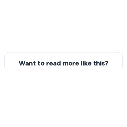
Want to read more like this?
Get the latest news and tips from VeePN.
Email address
Subscribe
We won’t spam, and you will always be able to unsubscribe.