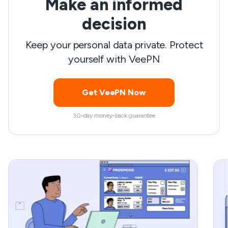
Make an informed
sunmak için buradayız. Hadi başlayalım!
decision
Keep your personal data private. Protect
yourself with VeePN
Get VeePN Now
30-day money-back guarantee