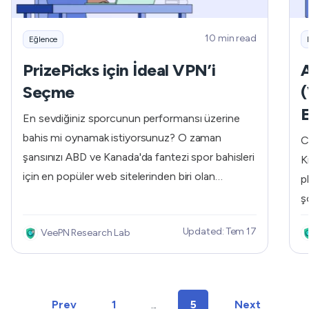
10 min read
Eğlence
PrizePicks için İdeal VPN’i
A
Seçme
(
E
En sevdiğiniz sporcunun performansı üzerine
bahis mi oynamak istiyorsunuz? O zaman
C
şansınızı ABD ve Kanada'da fantezi spor bahisleri
K
için en popüler web sitelerinden biri olan
p
PrizePicks'te deneyebilirsiniz. Platform, NBA,
ş
NFL, MLB, UFC, Avrupa futbol müsabakaları ve
h
Updated: Tem 17
VeePN Research Lab
daha fazlası dahil olmak üzere çok çeşitli spor
e
liglerini desteklemektedir. PrizePicks ile ilgili tek
v
sorun, kullanılabilirliğinin bulunduğunuz yere bağlı
d
olarak değişmesidir. Yani, Nevada veya New
a
Prev
1
...
5
Next