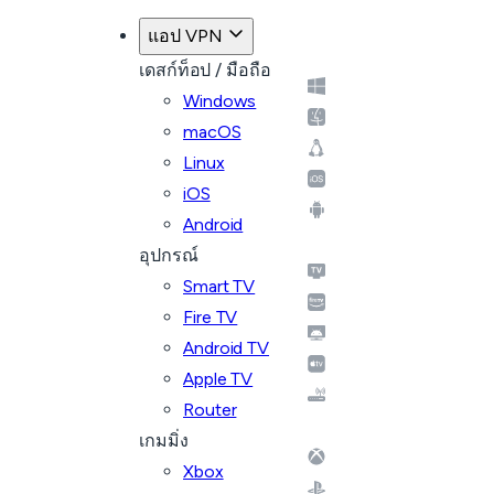
แอป VPN
เดสก์ท็อป / มือถือ
Windows
macOS
Linux
iOS
Android
อุปกรณ์
Smart TV
Fire TV
Android TV
Apple TV
Router
เกมมิ่ง
Xbox