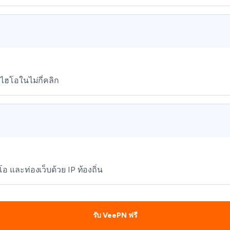
อไฮโอในไม่กี่คลิก
 และท่องเว็บด้วย IP ท้องถิ่น
รับ VeePN ฟรี