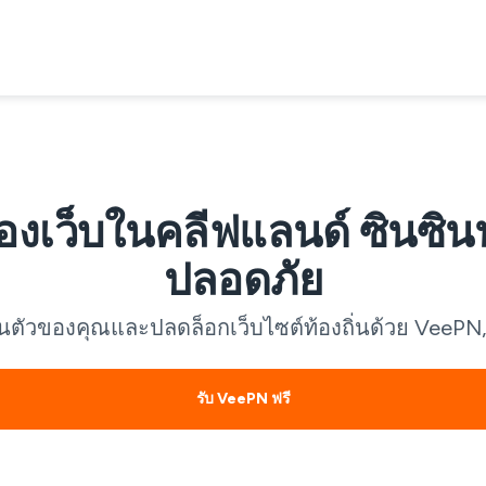
เว็บในคลีฟแลนด์ ซินซินนา
ปลอดภัย
นตัวของคุณและปลดล็อกเว็บไซต์ท้องถิ่นด้วย VeePN,
รับ VeePN ฟรี