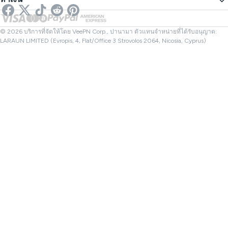
VPN สำหรับการสตรีม
VPN ของสหราชอาณาจักร
ตรวจสอบลิงก์
Netflix VPN
VPN ของแคนาดา
ตรวจสอบไฟล์
พันธมิตร
VPN ของตุรกี
© 2026 บริการที่จัดให้โดย VeePN Corp., ปานามา ตัวแทนจำหน่ายที่ได้รับอนุญาต:
LARAUN LIMITED (Evropis, 4, Flat/Office 3 Strovolos 2064, Nicosia, Cyprus)