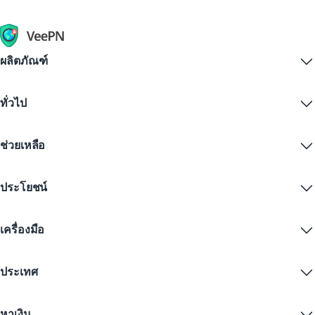
ผลิตภัณฑ์
Windows PC VPN
ทั่วไป
VPN for macOS
Linux VPN
VPN คืออะไร?
iOS VPN
ช่วยเหลือ
ดาวน์โหลด VPN
Android VPN
คุณสมบัติ
Chrome
ศูนย์บริการลูกค้า
ราคา
ประโยชน์
Firefox
ติดต่อเรา
ทดลองใช้ VPN ฟรี
Edge
คำถามที่พบบ่อย
คูปอง
สตรีมเนื้อหา
VPN ฟรี
นโยบายความเป็นส่วนตัว
เครื่องมือ
ส่วนลดนักเรียน
ความเป็นส่วนตัวทางอินเทอร์เน็ต
ข้อกำหนดการให้บริการ
เซิร์ฟเวอร์ VPN
ความปลอดภัยออนไลน์
การแจ้งเตือนคำขอข้อมูล
IP ของฉันคืออะไร?
บล็อก
IP ไม่ระบุตัวตน
ประเทศ
การตั้งค่าคุกกี้
ซ่อน IP ของคุณ
VPN สำหรับเล่นเกม
ทดสอบการรั่วไหลของ DNS
ป้องกันการติดตาม
VPN ของสหรัฐ
SMS ออนไลน์
หาเงิน