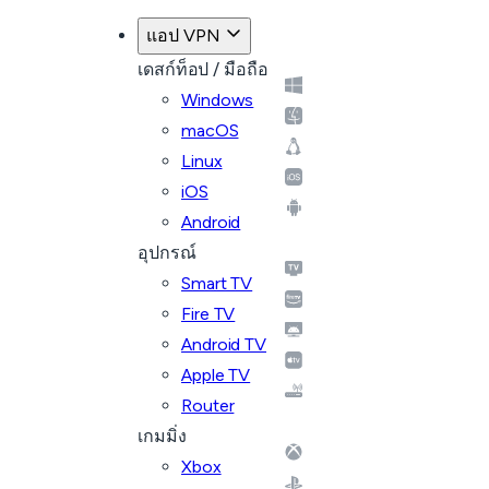
แอป VPN
เดสก์ท็อป / มือถือ
Windows
macOS
Linux
iOS
Android
อุปกรณ์
Smart TV
Fire TV
Android TV
Apple TV
Router
เกมมิ่ง
Xbox