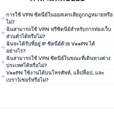
การใช้ VPN ซิดนีย์ในออสเตรเลียถูกกฎหมายหรือ
ไม่?
การใช้ VPN โดยทั่วไปถูกกฎหมายในออสเตรเลีย. วิธีที่
ฉันสามารถใช้ VPN ฟรีซิดนีย์สำหรับการท่องเว็บ
คุณใช้มันยังคงสำคัญ, ดังนั้นควรปฏิบัติตามกฎหมายท้อง
ส่วนตัวได้หรือไม่?
ถิ่น, กฎของแพลตฟอร์ม, และข้อกำหนดของบริการเมื่อ
ใช่, VPN ฟรีซิดนีย์สามารถช่วยในการท่องเว็บส่วนตัวพื้น
ฉันจะได้รับที่อยู่ IP ซิดนีย์ด้วย VeePN ได้
ท่องเว็บด้วย VPN.
ฐาน. เพื่อการปกป้องที่ดีกว่า, เลือกผู้ให้บริการที่เชื่อถือ
อย่างไร?
ได้ที่มีนโยบายความเป็นส่วนตัวที่ชัดเจน, การเข้ารหัสที่
ติดตั้ง VeePN, เปิดแอปหรือส่วนขยาย Chrome, และ
ฉันสามารถใช้ VPN ซิดนีย์ในขณะที่เดินทางต่าง
ปลอดภัย, และแอปที่เสถียร.
เชื่อมต่อกับเซิร์ฟเวอร์ซิดนีย์. การเชื่อมต่อของคุณจะใช้ที่
ประเทศได้หรือไม่?
อยู่ IP ท้องถิ่นในออสเตรเลีย.
ใช่. VPN ซิดนีย์สามารถช่วยให้คุณรักษาการตั้งค่าการ
VeePN ใช้งานได้บนโทรศัพท์, แล็ปท็อป, และ
ท่องเว็บในออสเตรเลียในขณะที่เดินทางและเพิ่มการ
เบราว์เซอร์หรือไม่?
ปกป้องเมื่อคุณเชื่อมต่อผ่านเครือข่ายสาธารณะที่แชร์.
ใช่. VeePN ทำงานบนแพลตฟอร์มหลัก, รวมถึง iPhone,
Android, Windows, Mac, และ Chrome, ดังนั้นคุณ
สามารถปกป้องอุปกรณ์หลายเครื่องด้วยบัญชีเดียว.