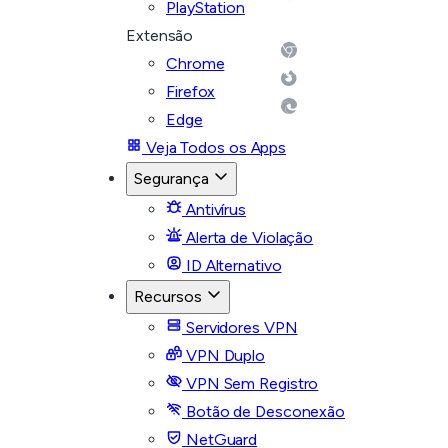
PlayStation
Extensão
Chrome
Firefox
Edge
Veja Todos os Apps
Segurança
Antivírus
Alerta de Violação
ID Alternativo
Recursos
Servidores VPN
VPN Duplo
VPN Sem Registro
Botão de Desconexão
NetGuard