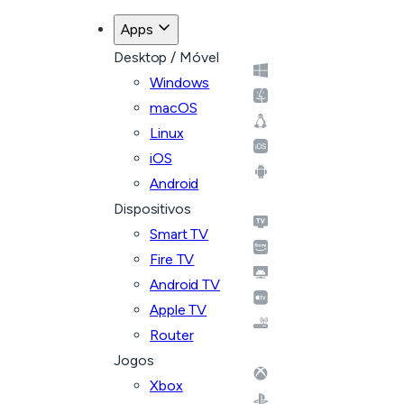
Apps
Desktop / Móvel
Windows
macOS
Linux
iOS
Android
Dispositivos
Smart TV
Fire TV
Android TV
Apple TV
Router
Jogos
Xbox