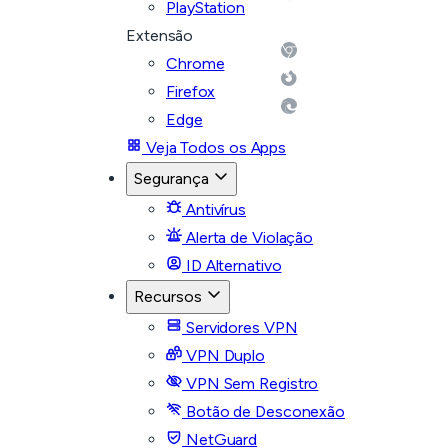
PlayStation
Extensão
Chrome
Firefox
Edge
Veja Todos os Apps
Segurança
Antivírus
Alerta de Violação
ID Alternativo
Recursos
Servidores VPN
VPN Duplo
VPN Sem Registro
Botão de Desconexão
NetGuard