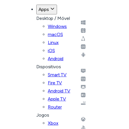
Apps
Desktop / Móvel
Windows
macOS
Linux
iOS
Android
Dispositivos
Smart TV
Fire TV
Android TV
Apple TV
Router
Jogos
Xbox