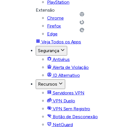
PlayStation
Extensão
Chrome
Firefox
Edge
Veja Todos os Apps
Segurança
Antivírus
Alerta de Violação
ID Alternativo
Recursos
Servidores VPN
VPN Duplo
VPN Sem Registro
Botão de Desconexão
NetGuard