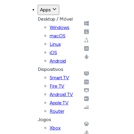
Apps
Desktop / Móvel
Windows
macOS
Linux
iOS
Android
Dispositivos
Smart TV
Fire TV
Android TV
Apple TV
Router
Jogos
Xbox