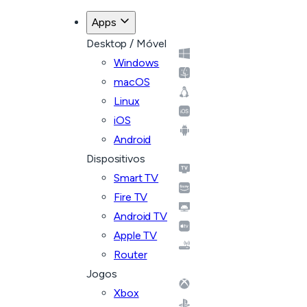
Apps
Desktop / Móvel
Windows
macOS
Linux
iOS
Android
Dispositivos
Smart TV
Fire TV
Android TV
Apple TV
Router
Jogos
Xbox