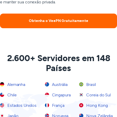
e manter sua conexão privada.
Obtenha o VeePN Gratuitamente
2.600+ Servidores em 148
Países
Alemanha
Austrália
Brasil
Chile
Cingapura
Coreia do Sul
Estados Unidos
França
Hong Kong
Japão
Noruega
Nova Zelândia