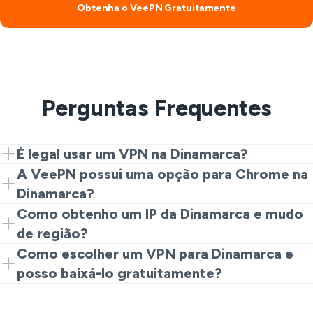
Obtenha o VeePN Gratuitamente
Perguntas Frequentes
É legal usar um VPN na Dinamarca?
Sim. É legal para privacidade e segurança. Atividades
A VeePN possui uma opção para Chrome na
ilegais continuam proibidas independentemente das
Dinamarca?
ferramentas que você usa.
Sim. Você pode usar a opção VPN Chrome da
Como obtenho um IP da Dinamarca e mudo
Dinamarca através de nossa extensão. É uma maneira
de região?
rápida de testar a extensão VPN Chrome da
Abra a extensão ou app, escolha Dinamarca e
Como escolher um VPN para Dinamarca e
Dinamarca antes de instalar aplicativos completos.
conecte-se. É assim que você muda para o VPN da
posso baixá-lo gratuitamente?
Dinamarca para obter um IP VPN Dinamarca. Você
Ao decidir como escolher um VPN para Dinamarca,
também pode rotear um VPN da Dinamarca se já
procure por criptografia forte, uma política de Não