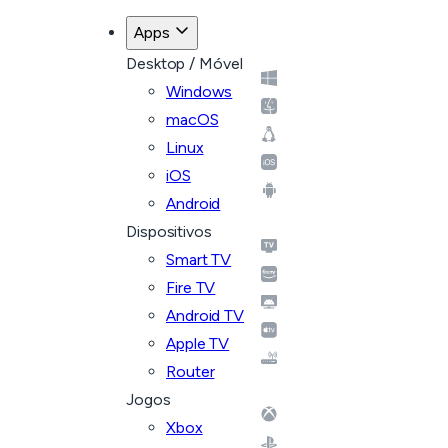
Apps
Desktop / Móvel
Windows
macOS
Linux
iOS
Android
Dispositivos
Smart TV
Fire TV
Android TV
Apple TV
Router
Jogos
Xbox