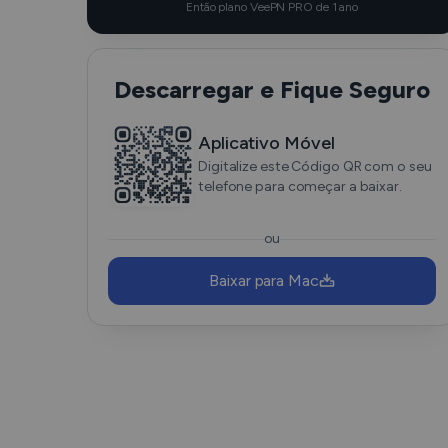
Então plano VeePN PRO de 1 ano
Descarregar e Fique Seguro
Aplicativo Móvel
Digitalize este Código QR com o seu
telefone para começar a baixar.
ou
Baixar para Mac