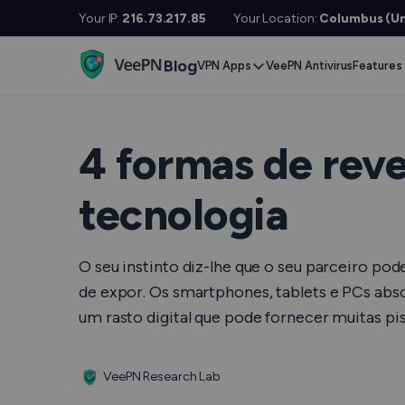
Your IP:
216.73.217.85
Your Location:
Columbus (Un
Blog
VPN Apps
VeePN Antivirus
Features
Desktop / Mobile
Devises
VPN S
Windows
Smart TV
Doubl
4 formas de reve
MacOS
Fire TV
No Lo
tecnologia
Linux
Android TV
Kill S
iOS
Apple TV
NetGu
O seu instinto diz-lhe que o seu parceiro pod
Android
Router
Onlin
de expor. Os smartphones, tablets e PCs abso
um rasto digital que pode fornecer muitas p
Extra 
See All Apps
VPN p
VeePN Research Lab
See Al