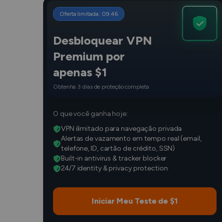
Oferta limitada:
09
:
45
Desbloquear VPN
Premium por
apenas $1
Obtenha 3 dias de proteção completa
O que você ganha hoje:
VPN ilimitado para navegação privada
Alertas de vazamento em tempo real (email,
telefone, ID, cartão de crédito, SSN)
Built-in antivirus & tracker blocker
24/7 identity & privacy protection
Iniciar Meu Teste de $1