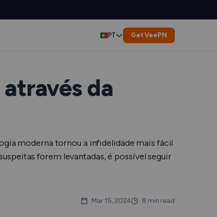
Get VeePN
PT
English
Deutsch
 através da
Español
Français
o de DNS
logia moderna tornou a infidelidade mais fácil
العربية
uspeitas forem levantadas, é possível seguir
Indonesia
ivos
Italiano
Mar 15, 2024
8 min read
us do Serviço