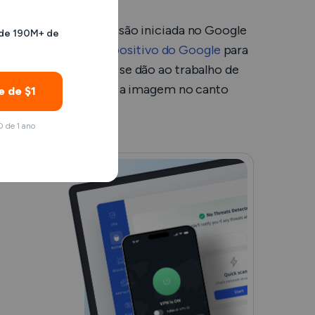
roid? Se ele tiver sessão iniciada no Google
 de 190M+ de
Encontrar o meu dispositivo
do Google
para
embros da família não se dão ao trabalho de
ssão iniciada, consulte a imagem no canto
e de $1
 de 1 ano