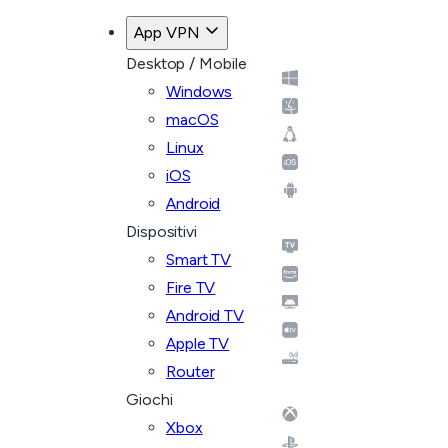
App VPN
Desktop / Mobile
Windows
macOS
Linux
iOS
Android
Dispositivi
Smart TV
Fire TV
Android TV
Apple TV
Router
Giochi
Xbox