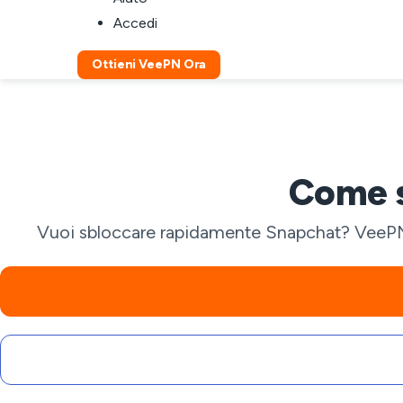
Accedi
Ottieni VeePN Ora
Come s
Vuoi sbloccare rapidamente Snapchat? VeePN t