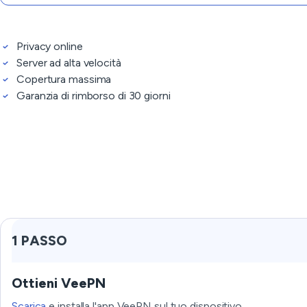
Privacy online
Server ad alta velocità
Copertura massima
Garanzia di rimborso di 30 giorni
1 PASSO
Ottieni VeePN
Scarica
e installa l'app VeePN sul tuo dispositivo.