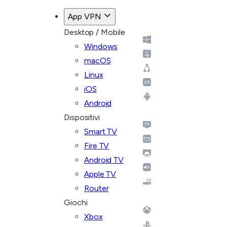
App VPN
Desktop / Mobile
Windows
macOS
Linux
iOS
Android
Dispositivi
Smart TV
Fire TV
Android TV
Apple TV
Router
Giochi
Xbox