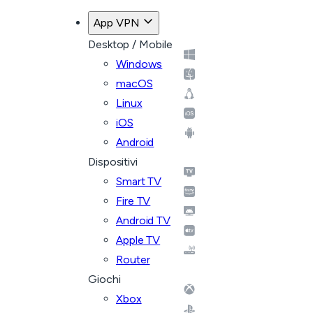
App VPN
Desktop / Mobile
Windows
macOS
Linux
iOS
Android
Dispositivi
Smart TV
Fire TV
Android TV
Apple TV
Router
Giochi
Xbox