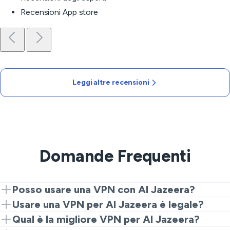
Recensioni App store
Leggi altre recensioni
Domande Frequenti
Posso usare una VPN con Al Jazeera?
Sì, assolutamente. Install basta VeePN sul tuo
Usare una VPN per Al Jazeera è legale?
dispositivo, poi connetti a un server vicino e apri l'app
Nella maggior parte dei luoghi, totalmente legale. Ma ti
Qual è la migliore VPN per Al Jazeera?
o il sito di Al Jazeera. Questo è il semplice trucco per
consigliamo di controllare le norme locali e seguire i