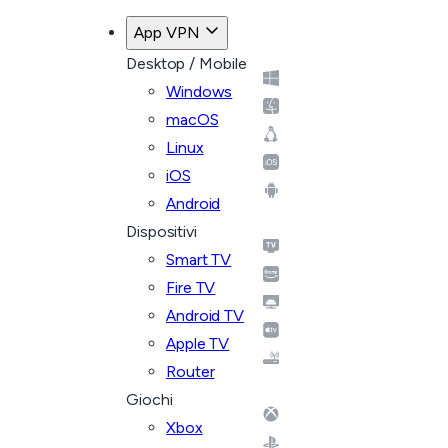
App VPN
Desktop / Mobile
Windows
macOS
Linux
iOS
Android
Dispositivi
Smart TV
Fire TV
Android TV
Apple TV
Router
Giochi
Xbox