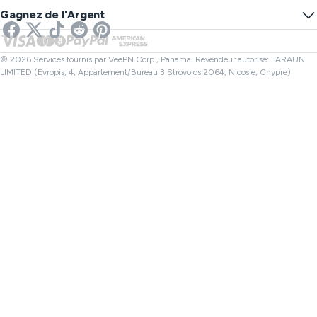
Empêcher le Tracking
VPN États-Unis
SMS en ligne
Gagnez de l'Argent
VPN pour Streaming
VPN Royaume-Uni
Vérificateur de lien
VPN pour Netflix
VPN Canada
Vérificateur de fichiers
Affiliés
VPN Turquie
© 2026 Services fournis par VeePN Corp., Panama. Revendeur autorisé: LARAUN
LIMITED (Evropis, 4, Appartement/Bureau 3 Strovolos 2064, Nicosie, Chypre)