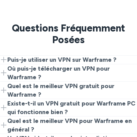
Questions Fréquemment
Posées
Puis-je utiliser un VPN sur Warframe ?
Oui. Installez VeePN, connectez-vous à un serveur
Où puis-je télécharger un VPN pour
proche et lancez le jeu. C'est tout ce qu'il faut pour
Warframe ?
obtenir une route privée et stable.
Téléchargez VeePN depuis notre site Web ou les
Quel est le meilleur VPN gratuit pour
magasins d'applications, installez-le, choisissez un
Warframe ?
emplacement et commencez à jouer.
Les services gratuits limitent souvent, ajoutent des
Existe-t-il un VPN gratuit pour Warframe PC
limites ou suivent les données. Pour des parties
qui fonctionne bien ?
fiables, une option payante comme VeePN est le
La plupart des applications de bureau gratuites peinent
Quel est le meilleur VPN pour Warframe en
choix le plus sûr.
en période de pointe et peuvent enregistrer les
général ?
activités. VeePN maintient vos sessions PC cryptées