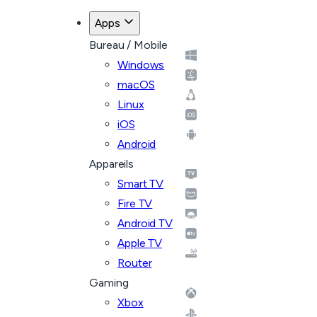
Apps
Bureau / Mobile
Windows
macOS
Linux
iOS
Android
Appareils
Smart TV
Fire TV
Android TV
Apple TV
Router
Gaming
Xbox