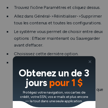
Trouvez l’icône Paramètres et cliquez dessus.
Allez dans Général->Réinitialiser->Supprimer
tous les contenus et toutes les configurations.
Le système vous permet de choisir entre deux
options : Effacer maintenant ou Sauvegarder
avant d’effacer.
Choisissez cette dernière option.
Lorsque vous supprimez tous les fichiers
dangereux de votre appareil, vous pouvez
Obtenez un de 3
restaurer la version de sauvegarde en
jours
pour 1 $
sélectionnant Restaurer à partir de la
sauvegarde iCloud. Sélectionnez la version que
Protégez votre navigation, vos cartes de
vous souhaitez utiliser.
crédit, votre SSN, vos e-mails et plus encore
— le tout dans une seule application.