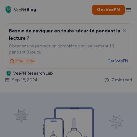
Blog
Get VeePN
Besoin de naviguer en toute sécurité pendant la
Comment supprimer les
lecture ?
Obtenez une protection complète pour seulement 1 $
virus sur l’iPhone et l’iPad ?
pendant 3 jours.
Get VeePN
Offre limitée
VeePN Research Lab
Sep 18, 2024
7 min read