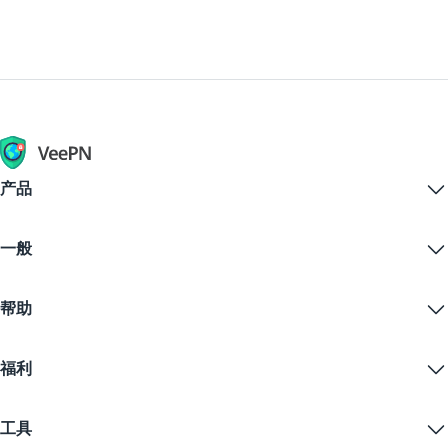
服务器选项。
VeePN通过免费Chrome扩展提供了一种安全的方式来
尝试免费的马恩岛VPN。随后您可以升级到高级版以获
得最佳性能。
产品
Windows PC VPN
一般
VPN for macOS
Linux VPN
什么是VPN？
iOS VPN
帮助
VPN下载
Android VPN
功能
Chrome
支持中心
定价
福利
Firefox
联系我们
VPN免费试用
Edge
常见问题
优惠券
流播内容
免费VPN
隐私政策
工具
学生优惠
网络隐私
服务条款