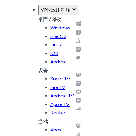
VPN应用程序
桌面 / 移动
Windows
macOS
Linux
iOS
Android
设备
Smart TV
Fire TV
Android TV
Apple TV
Router
游戏
Xbox