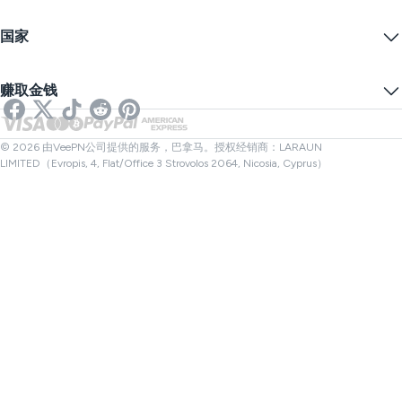
VPN服务器
在线安全
备案警告
什么是我的IP？
博客
匿名IP
国家
Cookie偏好设置
隐藏您的IP
VPN用于游戏
DNS泄漏测试
防止追踪
美国VPN
在线短信
赚取金钱
流媒体用VPN
英国VPN
链接检查器
Netflix VPN
加拿大VPN
文件检查器
合作伙伴
土耳其VPN
© 2026 由VeePN公司提供的服务，巴拿马。授权经销商：LARAUN
LIMITED（Evropis, 4, Flat/Office 3 Strovolos 2064, Nicosia, Cyprus）