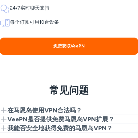
24/7实时聊天支持
每个订阅可用10台设备
免费获取VeePN
常见问题
在马恩岛使用VPN合法吗？
是的，在马恩岛使用VPN是合法的；没有禁止的法律，
VeePN是否提供免费马恩岛VPN扩展？
它用于隐私、安全和访问内容，但从事非法在线活动
是的。首先使用Chrome扩展快速体验免费马恩岛
我能否安全地获得免费的马恩岛VPN？
（如黑客攻击或欺诈）仍然是违法的，无论有无VPN
VPN。升级到完整应用程序以获得更快的速度和更多的
通常，免费VPN会对您的数字隐私构成危险。但是，