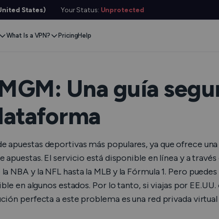
nited States)
Your Status:
Unprotected
What Is a VPN?
Pricing
Help
Remove Blocks
Gaming
Protect Your Data
Extension
Browse Safe
ervers
Transmitir Contenido
Xbox
Internet Privacy
Chrome
Online S
e VPN
MGM: Una guía segur
VPN for Gaming
PlayStation
Anonymous IP
Firefox
VPN Encr
g VPN
plataforma
Stream Media
Conceal Identity
Edge
What Is 
witch
Stream Music
Prevent Tracking
Prueba d
ard
 apuestas deportivas más populares, ya que ofrece una e
VPN for Netflix
Save Money
Hide Your
e SMS
apuestas. El servicio está disponible en línea y a través 
la NBA y la NFL hasta la MLB y la Fórmula 1. Pero puede
VPN for ChatGPT
Correo Electrónico Anónimo
Verifica
Features
le en algunos estados. Por lo tanto, si viajas por EE.UU. 
Comprob
ara Servicios
ción perfecta a este problema es una red privada virtua
Verificad
l Features