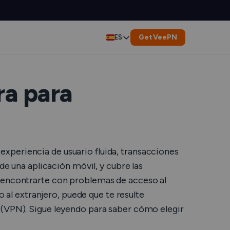
Get VeePN
ES
English
ly
ecurity
Deutsch
a para
yption
Français
My IP?
العربية
e Fugas DNS
xperiencia de usuario fluida, transacciones
Indonesia
 IP
de una aplicación móvil, y cubre las
s encontrarte con problemas de acceso al
dor de Enlaces
Italiano
o al extranjero, puede que te resulte
ador de Archivos
l (VPN). Sigue leyendo para saber cómo elegir
한국어
or de Estado del Servicio