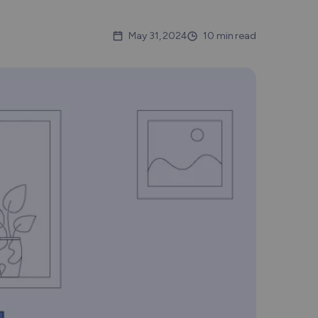
Nederlands
May 31, 2024
10 min read
Polski
Português
Türkçe
简体中文
ไทย
Tiếng Việt
Čeština
فارسی