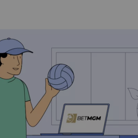
How Does a VPN Work?