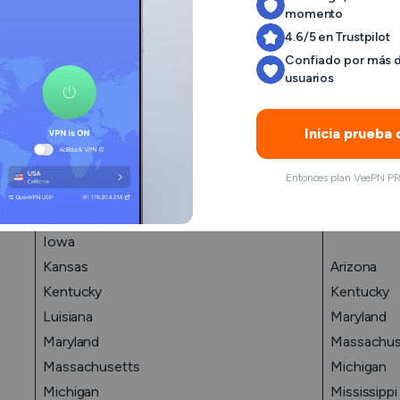
momento
La disponibilidad de los servicios BetMGM en EE.UU.
4.6/5 en Trustpilot
Confiado por más 
Apuestas deportivas en línea y por
Apuestas 
usuarios
móvil
menor
Inicia prueba 
Arizona
Colorado
Entonces plan VeePN PR
Illinois
Indiana
Iowa
Kansas
Arizona
Kentucky
Kentucky
Luisiana
Maryland
Maryland
Massachus
Massachusetts
Michigan
Michigan
Mississippi