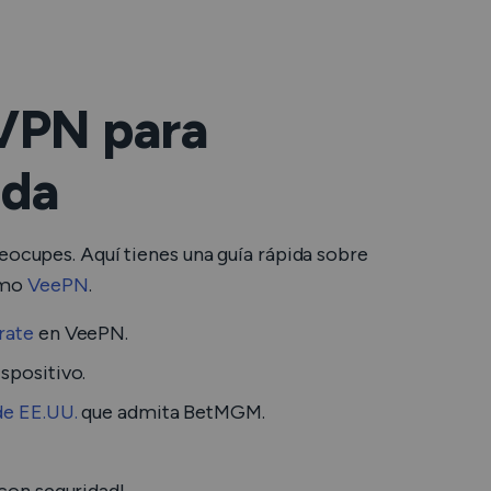
 VPN para
ida
eocupes. Aquí tienes una guía rápida sobre
omo
VeePN
.
rate
en VeePN.
ispositivo.
de EE.UU.
que admita BetMGM.