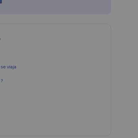
Română
Filipino
a
日本語
e viaja
M?