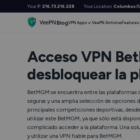
Your IP:
216.73.216.228
Your Location:
Columbus (U
Blog
VPN Apps
VeePN Antivirus
Features
Desktop / Mobile
Devises
VPN S
Windows
Smart TV
Doubl
Acceso VPN Bet
MacOS
Fire TV
No Lo
desbloquear la 
Linux
Android TV
Kill S
iOS
Apple TV
NetGu
BetMGM se encuentra entre las plataformas de
Android
Router
Onlin
seguras y una amplia selección de opciones de 
principales competiciones deportivas, desde 
Extra 
See All Apps
utilizar este BetMGM, ya que sólo está disponib
VPN p
complicado acceder a la plataforma. Una solu
y utilizar una VPN fiable para BetMGM.
See Al