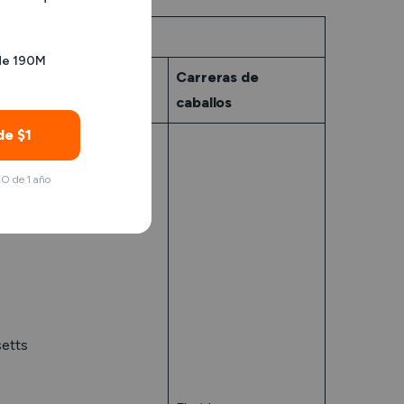
 (2024)
de 190M
deportivas al por
Carreras de
caballos
de $1
O de 1 año
etts