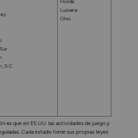
Florida
Luisiana
sey
Ohio
o
 Sur
n
, D.C.
ón es que en EE.UU. las actividades de juego y
guladas. Cada estado tiene sus propias leyes