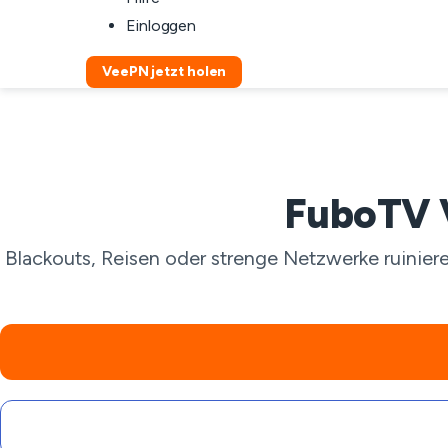
Einloggen
VeePN jetzt holen
FuboTV V
Blackouts, Reisen oder strenge Netzwerke ruinier