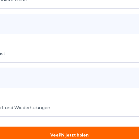
ist
ort und Wiederholungen
VeePN jetzt holen