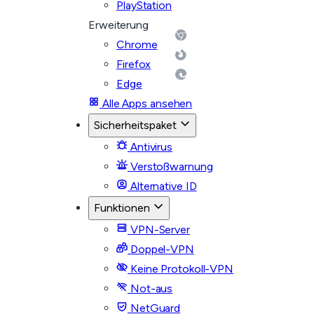
PlayStation
Erweiterung
Chrome
Firefox
Edge
Alle Apps ansehen
Sicherheitspaket
Antivirus
Verstoßwarnung
Alternative ID
Funktionen
VPN-Server
Doppel-VPN
Keine Protokoll-VPN
Not-aus
NetGuard