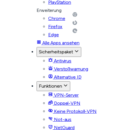
PlayStation
Erweiterung
Chrome
Firefox
Edge
Alle Apps ansehen
Sicherheitspaket
Antivirus
Verstoßwarnung
Alternative ID
Funktionen
VPN-Server
Doppel-VPN
Keine Protokoll-VPN
Not-aus
NetGuard