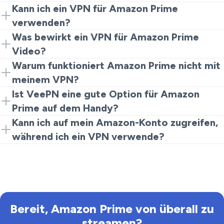
Kann ich ein VPN für Amazon Prime
verwenden?
Absolut. Nutzen Sie VeePN, um sich mit einem
Was bewirkt ein VPN für Amazon Prime
unterstützten Server zu verbinden und Amazon Prime
Video?
zu nutzen, als wären Sie zu Hause.
Es verschlüsselt Ihre Daten und maskiert Ihren
Warum funktioniert Amazon Prime nicht mit
Standort, hilft Ihnen, Inhaltsbeschränkungen zu
meinem VPN?
umgehen und Ihre Informationen privat zu halten.
Bei Problemen versuchen Sie, zu einem anderen
Ist VeePN eine gute Option für Amazon
Server in derselben Region zu wechseln und Ihre VPN-
Prime auf dem Handy?
Einstellungen zu überprüfen.
Ja! VeePN funktioniert nahtlos auf iOS- und Android-
Kann ich auf mein Amazon-Konto zugreifen,
Geräten für ein reibungsloses Seherlebnis.
während ich ein VPN verwende?
Ja, aber beachten Sie, dass Kontofunktionen je nach
gewählter Region variieren können.
Bereit, Amazon Prime von überall zu
streamen?