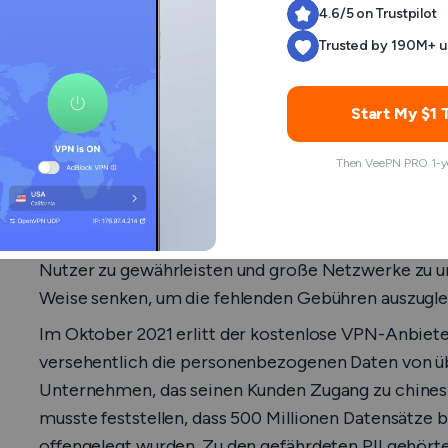
4.6/5 on Trustpilot
Trusted by 190M+ u
Warum kostenlose
sicher sind
Start My $1 T
Then VeePN PRO 1-ye
Im Allgemeinen sind kostenlose VPNs nicht sicher. 
gibt. Viele bieten nur einen begrenzten Schutz, wob
Cybersicherheit gefährden. VPN-Anbieter haben of
Nutzer zu gewährleisten und große Netzwerke zu unt
Weise senken, um die fehlenden Gebühren auszugle
Im Oktober 2021 erlitt der kostenlose VPN-Anbiet
versehentlich die personenbezogenen Daten von übe
Unternehmen, das seinen Kunden Zugang zu chinesi
musste feststellen, dass 500 Millionen Datensätze
offengelegt wurden. Zu den gefährdeten PII gehört