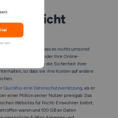
sers
 VPNs nicht
rial
ar plan
Der Grund dafür ist, dass es nichts umsonst
ei einige Ihre Daten oder Ihre Online-
t hohe Ausgaben, um die Sicherheit ihrer
erhalten, so dass sie ihre Kosten auf andere
ichen.
er
Quickfox eine Datenschutzverletzung
, als er
r einer Million seiner Nutzer preisgab. Das
schen Websites für Nicht-Einwohner bietet,
 betroffen waren und 100 GB an Daten
en persönliche E-Mail-Adressen und