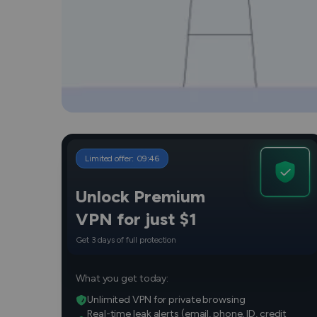
Limited offer:
09
:
45
Unlock Premium
VPN for just $1
Get 3 days of full protection
What you get today:
Unlimited VPN for private browsing
Real-time leak alerts (email, phone, ID, credit