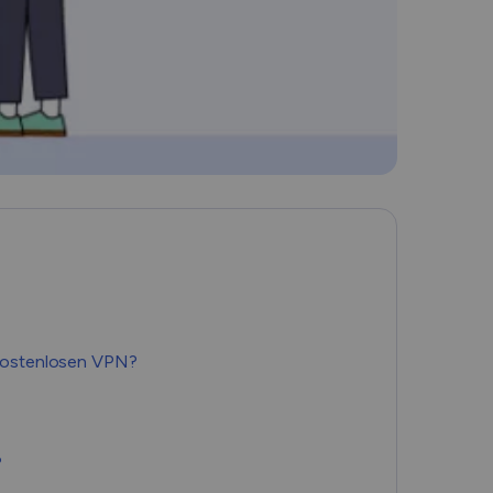
Română
Filipino
日本語
 kostenlosen VPN?
?