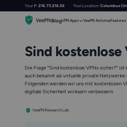
Your IP:
216.73.216.56
Your Location:
Columbus (Un
Blog
VPN Apps
VeePN Antivirus
Features
Desktop / Mobile
Devises
VPN S
Windows
Smart TV
Doubl
Sind kostenlose
MacOS
Fire TV
No Lo
Linux
Android TV
Die Frage “Sind kostenlose VPNs sicher?” ist 
Kill S
auch bekannt als virtuelle private Netzwerke
iOS
Apple TV
NetGu
Folgenden werden wir uns mit kostenlosen VPNs
Android
Router
Onlin
digitale Sicherheit wirksam verbessern.
Extra 
See All Apps
VeePN Research Lab
VPN f
See Al