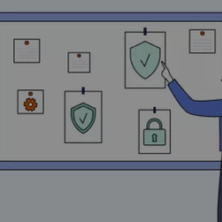
How Does a VPN Work?