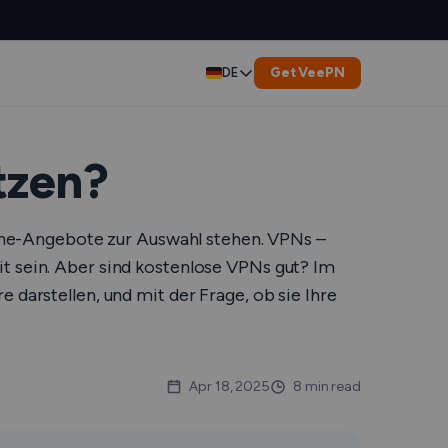
Get VeePN
DE
English
Español
tzen?
Français
nline-Angebote zur Auswahl stehen. VPNs –
العربية
it sein. Aber sind kostenlose VPNs gut? Im
 darstellen, und mit der Frage, ob sie Ihre
Indonesia
Italiano
Apr 18, 2025
8 min read
한국어