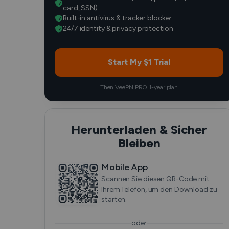
card, SSN)
Built-in antivirus & tracker blocker
24/7 identity & privacy protection
Start My $1 Trial
Then VeePN PRO 1-year plan
Herunterladen & Sicher
Bleiben
Mobile App
Scannen Sie diesen QR-Code mit
Ihrem Telefon, um den Download zu
starten.
oder