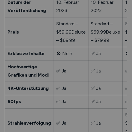
Datum der
10. Februar
10. Februar
10.
Veröffentlichung
2023
2023
20
Standard –
Standard –
Sta
Preis
$59,99Deluxe
$69.99Deluxe
$6
– $69.99
– $79.99
– 
Exklusive Inhalte
🚫 Nein
✅ Ja
🚫 
Hochwertige
✅ Ja
✅ Ja
✅ 
Grafiken und Modi
4K-Unterstützung
✅ Ja
✅ Ja
✅ 
60fps
✅ Ja
✅ Ja
✅ 
Ser
Strahlenverfolgung
✅ Ja
✅ Ja
Ser
Ne