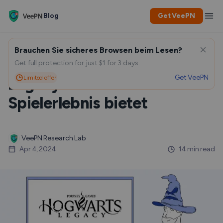
Blog
Get VeePN
Brauchen Sie sicheres Browsen beim Lesen?
Plattformen für Hogwarts
Get full protection for just $1 for 3 days.
Get VeePN
Limited offer
Legacy: Welche das beste
Spielerlebnis bietet
VeePN Research Lab
Apr 4, 2024
14 min read