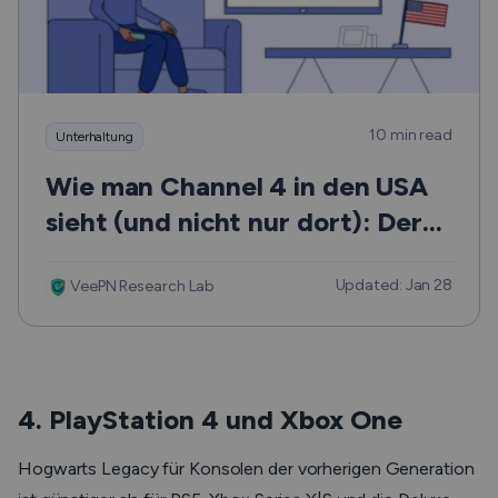
10 min read
Unterhaltung
Wie man Channel 4 in den USA
sieht (und nicht nur dort): Der
ultimative, leicht verständliche
Updated: Jan 28
Leitfaden
VeePN Research Lab
4. PlayStation 4 und Xbox One
Hogwarts Legacy für Konsolen der vorherigen Generation