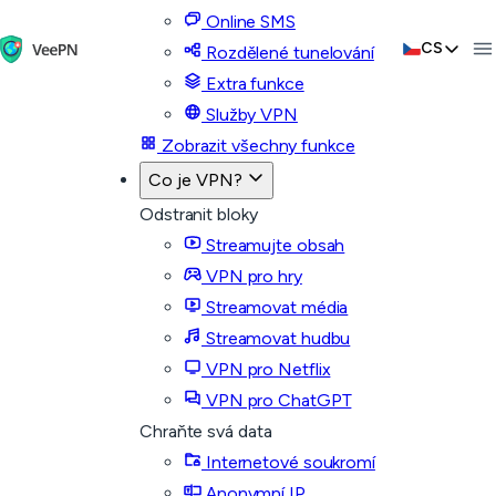
Online SMS
CS
Rozdělené tunelování
Extra funkce
Služby VPN
Zobrazit všechny funkce
Co je VPN?
Odstranit bloky
Streamujte obsah
VPN pro hry
Streamovat média
Streamovat hudbu
VPN pro Netflix
VPN pro ChatGPT
Chraňte svá data
Internetové soukromí
Anonymní IP