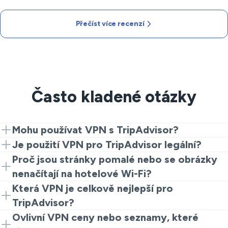
Přečíst více recenzí
Často kladené otázky
Mohu používat VPN s TripAdvisor?
Ano. Nainstalujte VeePN, připojte se k vybranému
Je použití VPN pro TripAdvisor legální?
serveru a otevřete web TripAdvisor. To je vše, co
Ve většině míst je legální. Ale je lepší zkontrolovat
Proč jsou stránky pomalé nebo se obrázky
potřebujete k získání soukromé a stabilní trasy pro vaše
místní zákony a dodržovat podmínky platformy, aby se
nenačítají na hotelové Wi-Fi?
prohlížení.
předešlo problémům.
Sdílené sítě mohou škrtit nebo špatně směrovat
Která VPN je celkově nejlepší pro
provoz. Zkuste bližší server, změňte protokol VPN
TripAdvisor?
nebo znovu připojte aplikaci. TripAdvisor VPN často
Hledejte mnoho serverů, rychlé protokoly a jasnou
Ovlivní VPN ceny nebo seznamy, které
řeší trhané pohyby tím, že vám poskytne čistší cestu.
politiku nulových záznamů. VeePN splňuje tyto kritéria