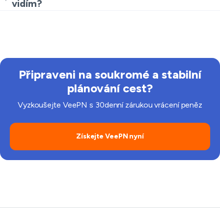
vidím?
pro každodenní plánování cestování.
Dostupnost a ceny závisejí na mnoha faktorech. VPN
pro TripAdvisor se zaměřuje na soukromí a stabilní
přístup, abyste mohli bezpečně porovnávat možnosti
napříč sítěmi.
Připraveni na soukromé a stabilní
plánování cest?
Vyzkoušejte VeePN s 30denní zárukou vrácení peněz
Získejte VeePN nyní