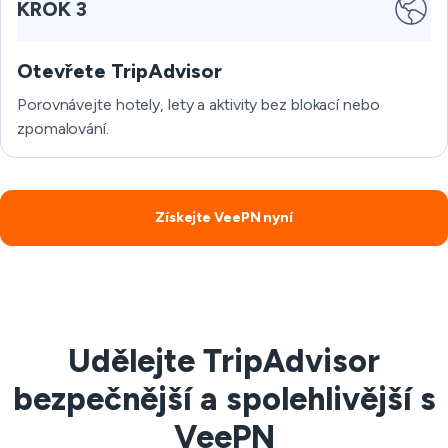
KROK 3
Otevřete TripAdvisor
Porovnávejte hotely, lety a aktivity bez blokací nebo
zpomalování.
Získejte VeePN nyní
Udělejte TripAdvisor
bezpečnější a spolehlivější s
VeePN