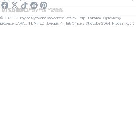
Kontrola odkazu
VPN pro Netflix
Kanada VPN
Kontrola souboru
Partneři
Turecko VPN
© 2026 Služby poskytované společností VeePN Corp., Panama. Oprávněný
prodejce: LARAUN LIMITED (Evropis, 4, Flat/Office 3 Strovolos 2064, Nicosia, Kypr)