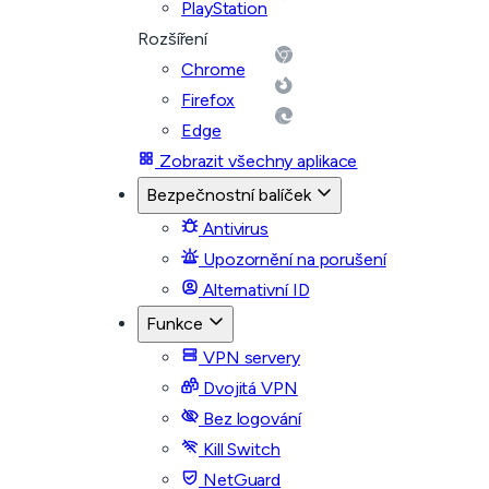
PlayStation
Rozšíření
Chrome
Firefox
Edge
Zobrazit všechny aplikace
Bezpečnostní balíček
Antivirus
Upozornění na porušení
Alternativní ID
Funkce
VPN servery
Dvojitá VPN
Bez logování
Kill Switch
NetGuard