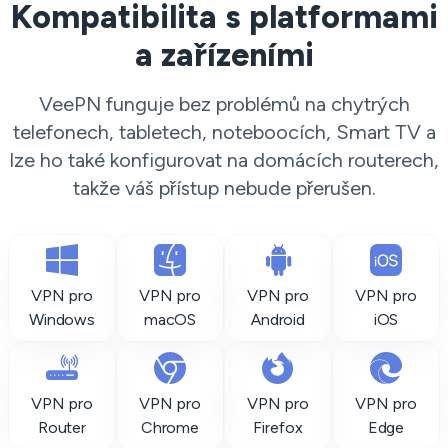
Kompatibilita s platformami
a zařízeními
VeePN funguje bez problémů na chytrých
telefonech, tabletech, noteboocích, Smart TV a
lze ho také konfigurovat na domácích routerech,
takže váš přístup nebude přerušen.
VPN pro
VPN pro
VPN pro
VPN pro
Windows
macOS
Android
iOS
VPN pro
VPN pro
VPN pro
VPN pro
Router
Chrome
Firefox
Edge