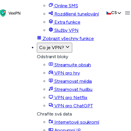
Online SMS
CS
Rozdělené tunelování
Extra funkce
Služby VPN
Zobrazit všechny funkce
Co je VPN?
Odstranit bloky
Streamujte obsah
VPN pro hry
Streamovat média
Streamovat hudbu
VPN pro Netflix
VPN pro ChatGPT
Chraňte svá data
Internetové soukromí
Anonymní IP