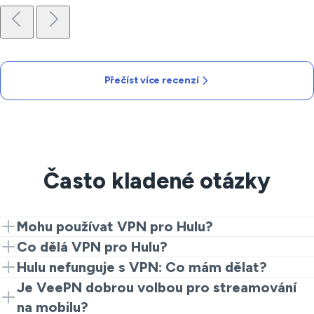
Přečíst více recenzí
Často kladené otázky
Mohu používat VPN pro Hulu?
Ano, použití VeePN vám umožňuje přistupovat k Hulu
Co dělá VPN pro Hulu?
odkudkoli připojením k vhodnému serveru.
VPN skryje vaši IP adresu a šifruje vaše připojení, což
Hulu nefunguje s VPN: Co mám dělat?
poskytuje bezpečný přístup k Hulu a chrání vaše
Pokud Hulu nefunguje s vaší VPN, zkuste přepnout na
Je VeePN dobrou volbou pro streamování
osobní data.
jiný server, restartujte své zařízení nebo vymazat
na mobilu?