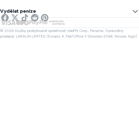
Test úniku DNS
Zabránit sledování
US VPN
Online SMS
Vydělat peníze
VPN pro Streamování
UK VPN
Kontrola odkazu
VPN pro Netflix
Kanada VPN
Kontrola souboru
Partneři
Turecko VPN
© 2026 Služby poskytované společností VeePN Corp., Panama. Oprávněný
prodejce: LARAUN LIMITED (Evropis, 4, Flat/Office 3 Strovolos 2064, Nicosia, Kypr)