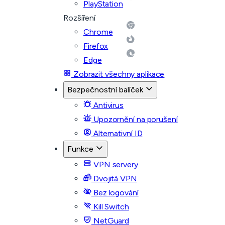
PlayStation
Rozšíření
Chrome
Firefox
Edge
Zobrazit všechny aplikace
Bezpečnostní balíček
Antivirus
Upozornění na porušení
Alternativní ID
Funkce
VPN servery
Dvojitá VPN
Bez logování
Kill Switch
NetGuard