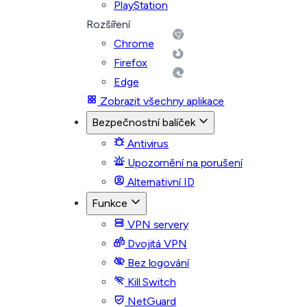
PlayStation
Rozšíření
Chrome
Firefox
Edge
Zobrazit všechny aplikace
Bezpečnostní balíček
Antivirus
Upozornění na porušení
Alternativní ID
Funkce
VPN servery
Dvojitá VPN
Bez logování
Kill Switch
NetGuard