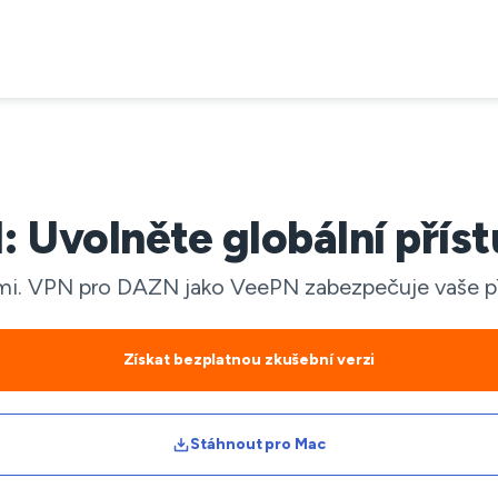
Uvolněte globální příst
mi. VPN pro DAZN jako VeePN zabezpečuje vaše při
Získat bezplatnou zkušební verzi
Stáhnout pro Mac