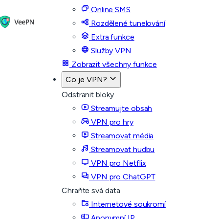
Online SMS
Rozdělené tunelování
Extra funkce
Služby VPN
Zobrazit všechny funkce
Co je VPN?
Odstranit bloky
Streamujte obsah
VPN pro hry
Streamovat média
Streamovat hudbu
VPN pro Netflix
VPN pro ChatGPT
Chraňte svá data
Internetové soukromí
Anonymní IP