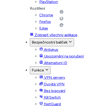
PlayStation
Rozšíření
Chrome
Firefox
Edge
Zobrazit všechny aplikace
Bezpečnostní balíček
Antivirus
Upozornění na porušení
Alternativní ID
Funkce
VPN servery
Dvojitá VPN
Bez logování
Kill Switch
NetGuard