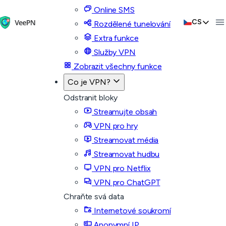
Online SMS
CS
Rozdělené tunelování
Extra funkce
Služby VPN
Zobrazit všechny funkce
Co je VPN?
Odstranit bloky
Streamujte obsah
VPN pro hry
Streamovat média
Streamovat hudbu
VPN pro Netflix
VPN pro ChatGPT
Chraňte svá data
Internetové soukromí
Anonymní IP