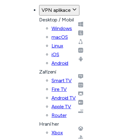
VPN aplikace
Desktop / Mobil
Windows
macOS
Linux
iOS
Android
Zařízení
Smart TV
Fire TV
Android TV
Apple TV
Router
Hraní her
Xbox