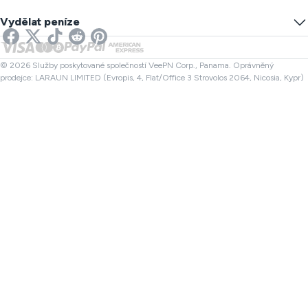
Zabránit sledování
US VPN
Online SMS
Vydělat peníze
VPN pro Streamování
UK VPN
Kontrola odkazu
VPN pro Netflix
Kanada VPN
Kontrola souboru
Partneři
Turecko VPN
© 2026 Služby poskytované společností VeePN Corp., Panama. Oprávněný
prodejce: LARAUN LIMITED (Evropis, 4, Flat/Office 3 Strovolos 2064, Nicosia, Kypr)