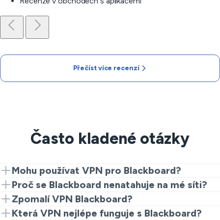
Recenze v obchodech s aplikacemi
Přečíst více recenzí
Často kladené otázky
Mohu používat VPN pro Blackboard?
Ano. Když studujete na veřejné Wi-Fi, v koleji nebo na
Proč se Blackboard nenatahuje na mé síti?
internetových systémech, které mají vysokou
Problém je obvykle v přísném filtrování sítě, přísném
Zpomalí VPN Blackboard?
návštěvnost a jsou silně spravovány, VPN poskytne
firewallu nebo nestabilním směrování. Zkuste změnit
Kvalitní VPN obvykle zůstává rychlá, zejména pokud si
Která VPN nejlépe funguje s Blackboard?
soukromí a pomáhá častěji se dostat na Blackboard.