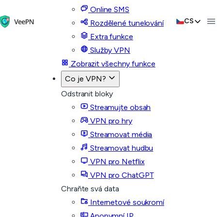
Online SMS
CS
Rozdělené tunelování
Extra funkce
Služby VPN
Zobrazit všechny funkce
Co je VPN?
Odstranit bloky
Streamujte obsah
VPN pro hry
Streamovat média
Streamovat hudbu
VPN pro Netflix
VPN pro ChatGPT
Chraňte svá data
Internetové soukromí
Anonymní IP