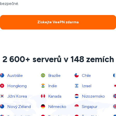
bezpečné.
Získejte VeePN zdarma
2 600+ serverů v 148 zemích
Austrálie
Brazílie
Chile
Hongkong
Indie
Izrael
Jižní Korea
Kanada
Nizozemsko
Nový Zéland
Německo
Singapur