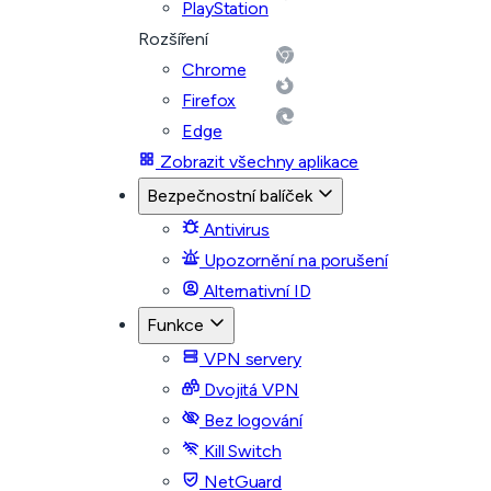
PlayStation
Rozšíření
Chrome
Firefox
Edge
Zobrazit všechny aplikace
Bezpečnostní balíček
Antivirus
Upozornění na porušení
Alternativní ID
Funkce
VPN servery
Dvojitá VPN
Bez logování
Kill Switch
NetGuard