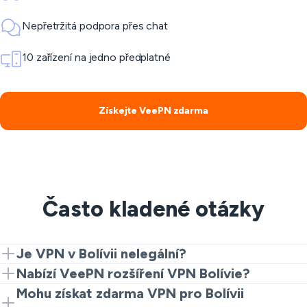
Nepřetržitá podpora přes chat
10 zařízení na jedno předplatné
Získejte VeePN zdarma
Často kladené otázky
Je VPN v Bolívii nelegální?
VPN v Bolívii podléhají právním předpisům, což
Nabízí VeePN rozšíření VPN Bolívie?
znamená, že byste měli zkontrolovat místní zákony
Ano. Začněte s Chrome rozšířením pro rychlou a
Mohu získat zdarma VPN pro Bolívii
před použitím VPN.