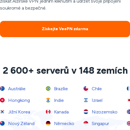
získat Alžírské VPN jedním kliknutím a udržet svoje připojení
soukromé a bezpečné.
Získejte VeePN zdarma
2 600+ serverů v 148 zemích
Austrálie
Brazílie
Chile
Hongkong
Indie
Izrael
Jižní Korea
Kanada
Nizozemsko
Nový Zéland
Německo
Singapur