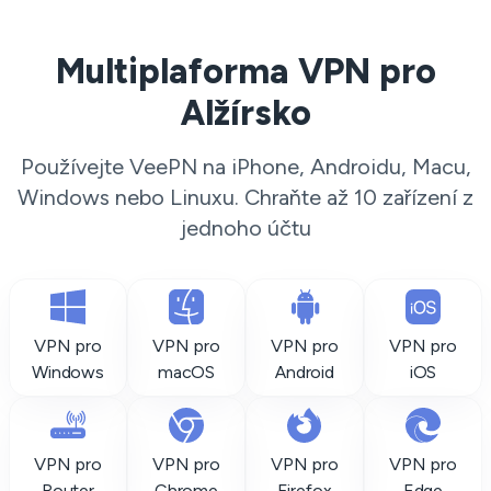
Multiplaforma VPN pro
Alžírsko
Používejte VeePN na iPhone, Androidu, Macu,
Windows nebo Linuxu. Chraňte až 10 zařízení z
jednoho účtu
VPN pro
VPN pro
VPN pro
VPN pro
Windows
macOS
Android
iOS
VPN pro
VPN pro
VPN pro
VPN pro
Router
Chrome
Firefox
Edge