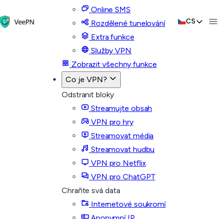
Online SMS
CS
Rozdělené tunelování
Extra funkce
Služby VPN
Zobrazit všechny funkce
Co je VPN?
Odstranit bloky
Streamujte obsah
VPN pro hry
Streamovat média
Streamovat hudbu
VPN pro Netflix
VPN pro ChatGPT
Chraňte svá data
Internetové soukromí
Anonymní IP