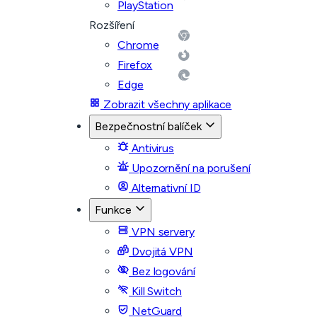
PlayStation
Rozšíření
Chrome
Firefox
Edge
Zobrazit všechny aplikace
Bezpečnostní balíček
Antivirus
Upozornění na porušení
Alternativní ID
Funkce
VPN servery
Dvojitá VPN
Bez logování
Kill Switch
NetGuard