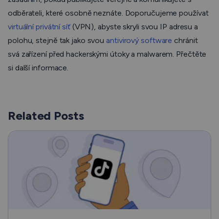
odběrateli, které osobně neznáte. Doporučujeme používat
virtuální privátní síť
(VPN), abyste skryli svou IP adresu a
polohu, stejně tak jako svou
antivirový software
chránit
svá zařízení před hackerskými útoky a malwarem. Přečtěte
si další informace.
Related Posts