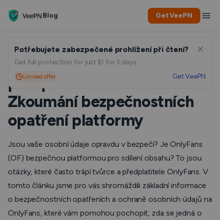
Blog
Get VeePN
Potřebujete zabezpečené prohlížení při čtení?
Je OnlyFans bezpečný pro
Get full protection for just $1 for 3 days.
Get VeePN
Limited offer
předplatitele a tvůrce?
Zkoumání bezpečnostních
opatření platformy
Jsou vaše osobní údaje opravdu v bezpečí? Je OnlyFans
(OF) bezpečnou platformou pro sdílení obsahu? To jsou
otázky, které často trápí tvůrce a předplatitele OnlyFans. V
tomto článku jsme pro vás shromáždili základní informace
o bezpečnostních opatřeních a ochraně osobních údajů na
OnlyFans, které vám pomohou pochopit, zda se jedná o