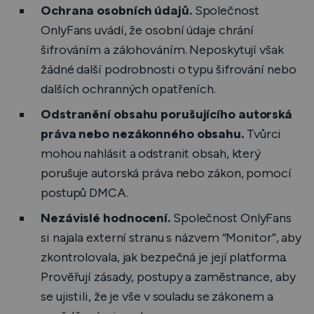
Ochrana osobních údajů.
Společnost
OnlyFans uvádí, že osobní údaje chrání
šifrováním a zálohováním. Neposkytují však
žádné další podrobnosti o
typu šifrování
nebo
dalších ochranných opatřeních.
Odstranění obsahu porušujícího autorská
práva nebo nezákonného obsahu.
Tvůrci
mohou nahlásit a odstranit obsah, který
porušuje autorská práva nebo zákon, pomocí
postupů DMCA.
Nezávislé hodnocení.
Společnost OnlyFans
si najala externí stranu s názvem “Monitor”, aby
zkontrolovala, jak bezpečná je její platforma.
Prověřují zásady, postupy a zaměstnance, aby
se ujistili, že je vše v souladu se zákonem a