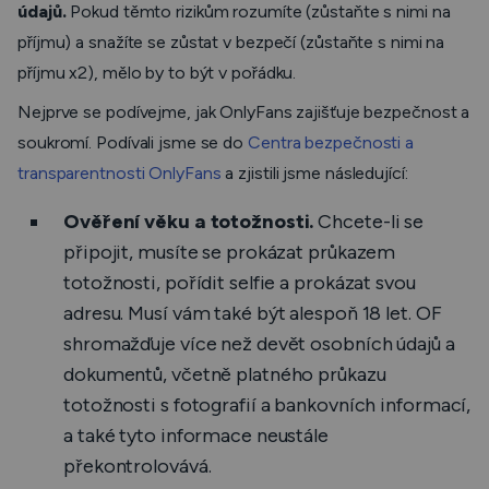
údajů.
Pokud těmto rizikům rozumíte (zůstaňte s nimi na
příjmu) a snažíte se zůstat v bezpečí (zůstaňte s nimi na
příjmu x2), mělo by to být v pořádku.
Nejprve se podívejme, jak OnlyFans zajišťuje bezpečnost a
soukromí. Podívali jsme se do
Centra bezpečnosti a
transparentnosti OnlyFans
a zjistili jsme následující:
Ověření věku a totožnosti.
Chcete-li se
připojit, musíte se prokázat průkazem
totožnosti, pořídit selfie a prokázat svou
adresu. Musí vám také být alespoň 18 let. OF
shromažďuje více než devět osobních údajů a
dokumentů, včetně platného průkazu
totožnosti s fotografií a bankovních informací,
a také tyto informace neustále
překontrolovává.