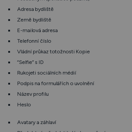
Adresa bydliště
Země bydliště
E-mailová adresa
Telefonní číslo
Vládní průkaz totožnosti Kopie
“Selfie” s ID
Rukojeti sociálních médií
Podpis na formulářích o uvolnění
Název profilu
Heslo
Avatary a záhlaví