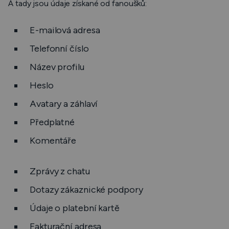
A tady jsou údaje získané od fanoušků:
E-mailová adresa
Telefonní číslo
Název profilu
Heslo
Avatary a záhlaví
Předplatné
Komentáře
Zprávy z chatu
Dotazy zákaznické podpory
Údaje o platební kartě
Fakturační adresa