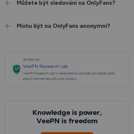
Můžete být sledováni na OnlyFans?
Mohu být na OnlyFans anonymní?
Written by
VeePN Research Lab
VeePN Research Lab is dedicated to provide you latest posts
about internet security and privacy.
Knowledge is power,
VeePN is freedom