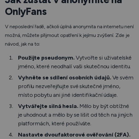
OnlyFans
V neposlední řadě, ačkoli úplná anonymita na internetu není
možná,
můžete
přijmout opatření k jejímu zvýšení. Zde je
návod, jak na to:
Použijte pseudonym.
Vytvořte si uživatelské
jméno, které neodhalí vaši skutečnou identitu.
Vyhněte se sdílení osobních údajů.
Ve svém
profilu nezveřejňujte své skutečné jméno,
místo pobytu ani jiné identifikační údaje.
Vytvářejte silná hesla.
Mělo by být obtížné
je uhodnout a mělo by se lišit od těch na jiných
platformách, které používáte.
Nastavte dvoufaktorové ověřování (2FA).