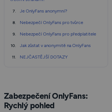
Je OnlyFans anonymní?
7.
Nebezpečí OnlyFans pro tvůrce
8.
Nebezpečí OnlyFans pro předplatitele
9.
Jak zůstat v anonymitě na OnlyFans
10.
NEJČASTĚJŠÍ DOTAZY
11.
Zabezpečení OnlyFans:
Rychlý pohled