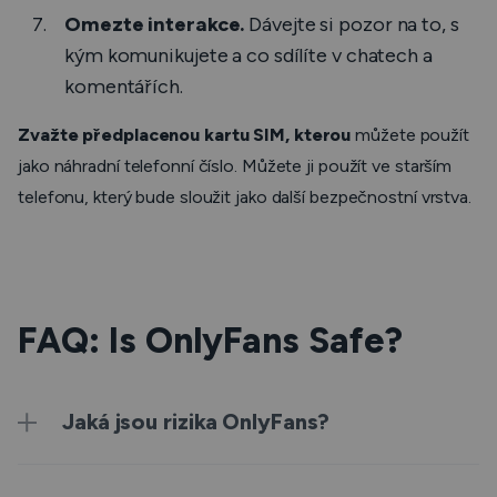
Omezte interakce.
Dávejte si pozor na to, s
kým komunikujete a co sdílíte v chatech a
komentářích.
Zvažte předplacenou kartu SIM, kterou
můžete použít
jako náhradní telefonní číslo. Můžete ji použít ve starším
telefonu, který bude sloužit jako další bezpečnostní vrstva.
FAQ: Is OnlyFans Safe?
Jaká jsou rizika OnlyFans?