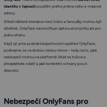
identitu v tajnosti
použitím jiného jména nebo e-mailové
adresy.
Ačkoli některé interakce mezi tvůrci a fanoušky mohou být
důvěrné, OnlyFans neumožňuje úplnou anonymitu ani pro
jednu stranu.
Když už jsme probrali bezpečnostní opatření OnlyFans,
podívejme se na druhou stranu mince – tedy na to, jaká
nebezpečí mohou na platformě číhat na tvůrce a
předplatitele zvlášť a jaké konkrétní ochrany jsou k
dispozici.
Nebezpečí OnlyFans pro