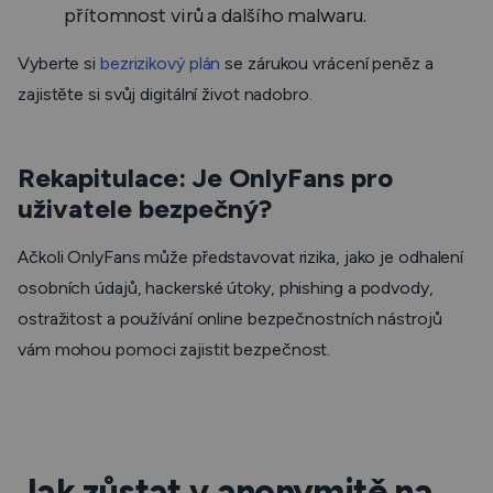
přítomnost virů a dalšího malwaru.
Vyberte si
bezrizikový plán
se zárukou vrácení peněz a
zajistěte si svůj digitální život nadobro.
Rekapitulace: Je OnlyFans pro
uživatele bezpečný?
Ačkoli OnlyFans může představovat rizika, jako je odhalení
osobních údajů, hackerské útoky, phishing a podvody,
ostražitost a používání online bezpečnostních nástrojů
vám mohou pomoci zajistit bezpečnost.
Jak zůstat v anonymitě na