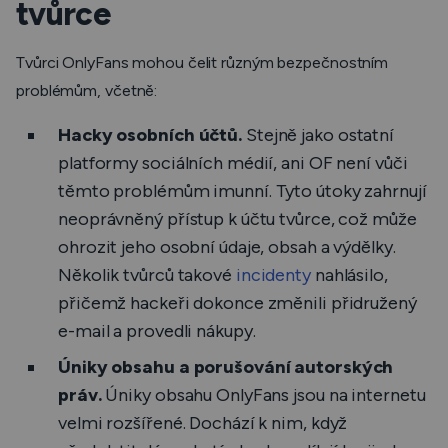
tvůrce
Tvůrci OnlyFans mohou čelit různým bezpečnostním
problémům, včetně:
Hacky osobních účtů.
Stejně jako ostatní
platformy sociálních médií, ani OF není vůči
těmto problémům imunní. Tyto útoky zahrnují
neoprávněný přístup k účtu tvůrce, což může
ohrozit jeho osobní údaje, obsah a výdělky.
Několik tvůrců takové
incidenty
nahlásilo,
přičemž hackeři dokonce změnili přidružený
e-mail a provedli nákupy.
Úniky obsahu a porušování autorských
práv.
Úniky obsahu OnlyFans jsou na internetu
velmi rozšířené. Dochází k nim, když