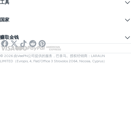
工具
学生优惠
网络隐私
服务条款
VPN服务器
在线安全
备案警告
什么是我的IP？
博客
匿名IP
国家
Cookie偏好设置
隐藏您的IP
VPN用于游戏
DNS泄漏测试
防止追踪
美国VPN
在线短信
赚取金钱
流媒体用VPN
英国VPN
链接检查器
Netflix VPN
加拿大VPN
文件检查器
合作伙伴
土耳其VPN
© 2026 由VeePN公司提供的服务，巴拿马。授权经销商：LARAUN
LIMITED（Evropis, 4, Flat/Office 3 Strovolos 2064, Nicosia, Cyprus）