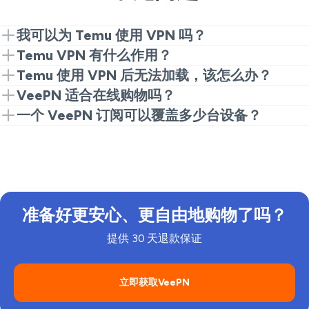
我可以为 Temu 使用 VPN 吗？
可以，VPN 让您从任何地方安全访问 Temu。只需连接
Temu VPN 有什么作用？
到支持的地区，即可照常购物。
VPN 会加密您的连接、保护数据，让您访问 Temu 的
Temu 使用 VPN 后无法加载，该怎么办？
完整商品范围，同时保持活动私密。
如果 Temu 无法加载，请尝试切换到同一地区的其他
VeePN 适合在线购物吗？
VPN 服务器，或刷新应用。
当然！VeePN 让您的在线购物更安全、更便捷，在公
一个 VeePN 订阅可以覆盖多少台设备？
共网络上保护您的数据。
一个 VeePN 订阅最多可覆盖 10 台设备，确保所有设备
都受到保护。
准备好更安心、更自由地购物了吗？
提供 30 天退款保证
立即获取VeePN