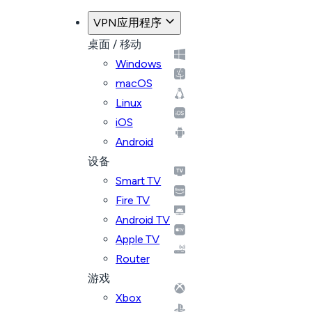
VPN应用程序
桌面 / 移动
Windows
macOS
Linux
iOS
Android
设备
Smart TV
Fire TV
Android TV
Apple TV
Router
游戏
Xbox