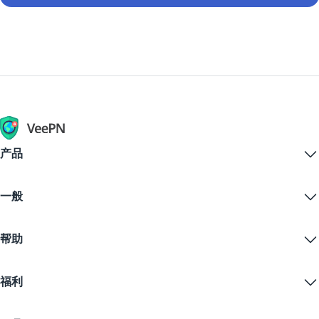
产品
Windows PC VPN
一般
VPN for macOS
Linux VPN
什么是VPN？
iOS VPN
帮助
VPN下载
Android VPN
功能
Chrome
支持中心
定价
福利
Firefox
联系我们
VPN免费试用
Edge
常见问题
优惠券
流播内容
免费VPN
隐私政策