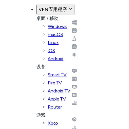
VPN应用程序
桌面 / 移动
Windows
macOS
Linux
iOS
Android
设备
Smart TV
Fire TV
Android TV
Apple TV
Router
游戏
Xbox