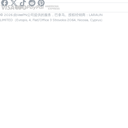
链接检查器
Netflix VPN
加拿大VPN
文件检查器
合作伙伴
土耳其VPN
© 2026 由VeePN公司提供的服务，巴拿马。授权经销商：LARAUN
LIMITED（Evropis, 4, Flat/Office 3 Strovolos 2064, Nicosia, Cyprus）