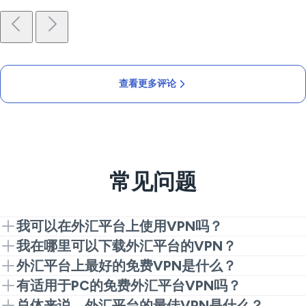
查看更多评论
常见问题
我可以在外汇平台上使用VPN吗？
可以。安装VeePN，连接到附近的服务器，启动应用即
我在哪里可以下载外汇平台的VPN？
可。这就是获得私密、稳定路径所需的一切。
从我们的网站或应用商店获取VeePN，安装后选择位置
外汇平台上最好的免费VPN是什么？
开始交易。
免费服务通常会限速、加上限制或跟踪数据。为了稳定
有适用于PC的免费外汇平台VPN吗？
的访问，选择付费选项如VeePN是更安全的选择。
大多数免费的桌面应用在高峰时段表现不佳，且可能记
总体来说，外汇平台的最佳VPN是什么？