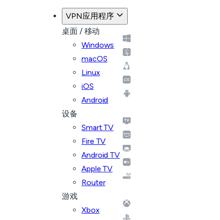
VPN应用程序
桌面 / 移动
Windows
macOS
Linux
iOS
Android
设备
Smart TV
Fire TV
Android TV
Apple TV
Router
游戏
Xbox