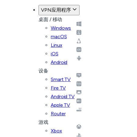
VPN应用程序
桌面 / 移动
Windows
macOS
Linux
iOS
Android
设备
Smart TV
Fire TV
Android TV
Apple TV
Router
游戏
Xbox