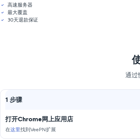
高速服务器
最大覆盖
30天退款保证
通过
1 步骤
打开Chrome网上应用店
在
这里
找到VeePN扩展