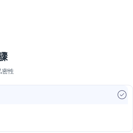
骤
私密性