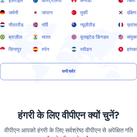
इज़राइल
ऑस्ट्रेलिया
कनाडा
चिली
जर्मनी
जापान
तुर्की
दक्षिण
नीदरलैंड
नॉर्वे
न्यूज़ीलैंड
फ्रां
ब्राज़ील
भारत
यूनाइटेड किंगडम
संयुक्
सिंगापुर
स्पेन
स्वीडन
हांगका
सभी सर्वर
हंगरी के लिए वीपीएन क्यों चुनें?
वीपीएन आपको हंगरी के लिए सर्वश्रेष्ठ वीपीएन से अपेक्षित गति