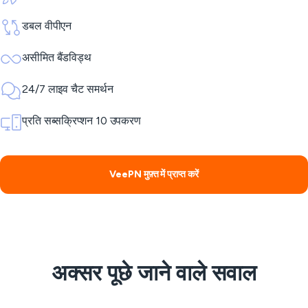
डबल वीपीएन
असीमित बैंडविड्थ
24/7 लाइव चैट समर्थन
प्रति सब्सक्रिप्शन 10 उपकरण
VeePN मुफ़्त में प्राप्त करें
अक्सर पूछे जाने वाले सवाल