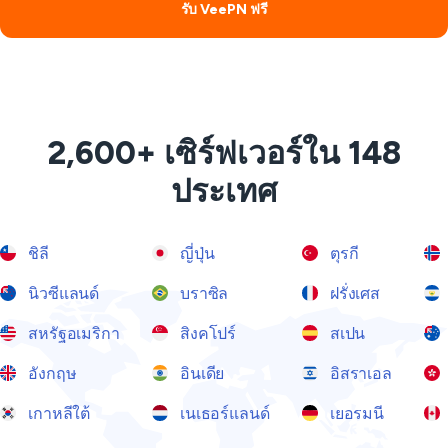
รับ VeePN ฟรี
2,600+ เซิร์ฟเวอร์ใน 148
ประเทศ
ชิลี
ญี่ปุ่น
ตุรกี
นิวซีแลนด์
บราซิล
ฝรั่งเศส
สหรัฐอเมริกา
สิงคโปร์
สเปน
อังกฤษ
อินเดีย
อิสราเอล
เกาหลีใต้
เนเธอร์แลนด์
เยอรมนี