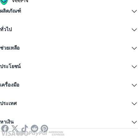
ผลิตภัณฑ์
Windows PC VPN
ทั่วไป
VPN for macOS
Linux VPN
VPN คืออะไร?
iOS VPN
ช่วยเหลือ
ดาวน์โหลด VPN
Android VPN
คุณสมบัติ
Chrome
ศูนย์บริการลูกค้า
ราคา
ประโยชน์
Firefox
ติดต่อเรา
ทดลองใช้ VPN ฟรี
Edge
คำถามที่พบบ่อย
คูปอง
สตรีมเนื้อหา
VPN ฟรี
นโยบายความเป็นส่วนตัว
เครื่องมือ
ส่วนลดนักเรียน
ความเป็นส่วนตัวทางอินเทอร์เน็ต
ข้อกำหนดการให้บริการ
เซิร์ฟเวอร์ VPN
ความปลอดภัยออนไลน์
การแจ้งเตือนคำขอข้อมูล
IP ของฉันคืออะไร?
บล็อก
IP ไม่ระบุตัวตน
ประเทศ
การตั้งค่าคุกกี้
ซ่อน IP ของคุณ
VPN สำหรับเล่นเกม
ทดสอบการรั่วไหลของ DNS
ป้องกันการติดตาม
VPN ของสหรัฐ
SMS ออนไลน์
หาเงิน
VPN สำหรับการสตรีม
VPN ของสหราชอาณาจักร
ตรวจสอบลิงก์
Netflix VPN
VPN ของแคนาดา
ตรวจสอบไฟล์
พันธมิตร
VPN ของตุรกี