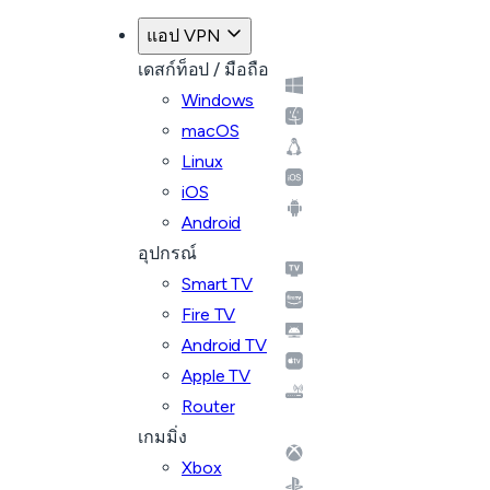
แอป VPN
เดสก์ท็อป / มือถือ
Windows
macOS
Linux
iOS
Android
อุปกรณ์
Smart TV
Fire TV
Android TV
Apple TV
Router
เกมมิ่ง
Xbox