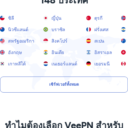
148 ประเทศ
ชิลี
ญี่ปุ่น
ตุรกี
นิวซีแลนด์
บราซิล
ฝรั่งเศส
สหรัฐอเมริกา
สิงคโปร์
สเปน
อังกฤษ
อินเดีย
อิสราเอล
เกาหลีใต้
เนเธอร์แลนด์
เยอรมนี
เซิร์ฟเวอร์ทั้งหมด
ทำไมต้องเลือก VeePN สำหรับ