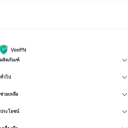
คุณอยู่ที่บ้าน นี่คือการใช้งานที่สะดวกสำหรับการสตรีม
ใช่ VPN ไม่ได้ช่วยคุณแค่ 'ได้รับไต้หวัน' ออนไลน์ แต่ยัง
VeePN จะอนุญาตให้เชื่อมต่อกับเซิร์ฟเวอร์ในไต้หวันใน
ท้องถิ่น, เข้าบัญชีธนาคาร, แอปส่งสินค้า, หรือลิงค์รัฐบาล
ช่วยคุณเปลี่ยนภูมิภาคเมื่อคุณจำเป็นต้องทำ เชื่อมต่อกับ
ไม่กี่คลิก
ที่อาจบล็อค IP ต่างประเทศ ด้วย VeePN คุณแค่เลือก
ประเทศอื่นและคุณสามารถใช้เว็บไซต์และบริการต่าง
ไต้หวันในรายการเซิร์ฟเวอร์แล้วคุณก็พร้อมใช้
ประเทศเหมือนกับว่าคุณอยู่ที่นั่น, ทั้งยังมีการเข้ารหัสการ
ใช้งานขณะเดินทาง VeePN ทำให้เรื่องนี้ง่ายด้วย
เซิร์ฟเวอร์กว่า 2,600+ ใน 148 ประเทศ, ให้คุณเปลี่ยน
ตำแหน่งเมื่อคุณต้องการ
ผลิตภัณฑ์
Windows PC VPN
ทั่วไป
VPN for macOS
Linux VPN
VPN คืออะไร?
iOS VPN
ช่วยเหลือ
ดาวน์โหลด VPN
Android VPN
คุณสมบัติ
Chrome
ศูนย์บริการลูกค้า
ราคา
ประโยชน์
Firefox
ติดต่อเรา
ทดลองใช้ VPN ฟรี
Edge
คำถามที่พบบ่อย
คูปอง
สตรีมเนื้อหา
VPN ฟรี
นโยบายความเป็นส่วนตัว