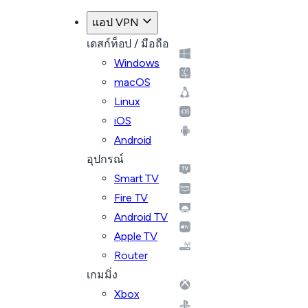
แอป VPN
เดสก์ท็อป / มือถือ
Windows
macOS
Linux
iOS
Android
อุปกรณ์
Smart TV
Fire TV
Android TV
Apple TV
Router
เกมมิ่ง
Xbox