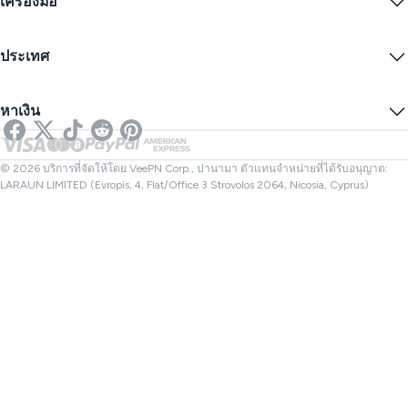
เครื่องมือ
ส่วนลดนักเรียน
ความเป็นส่วนตัวทางอินเทอร์เน็ต
ข้อกำหนดการให้บริการ
เซิร์ฟเวอร์ VPN
ความปลอดภัยออนไลน์
การแจ้งเตือนคำขอข้อมูล
IP ของฉันคืออะไร?
บล็อก
IP ไม่ระบุตัวตน
ประเทศ
การตั้งค่าคุกกี้
ซ่อน IP ของคุณ
VPN สำหรับเล่นเกม
ทดสอบการรั่วไหลของ DNS
ป้องกันการติดตาม
VPN ของสหรัฐ
SMS ออนไลน์
หาเงิน
VPN สำหรับการสตรีม
VPN ของสหราชอาณาจักร
ตรวจสอบลิงก์
Netflix VPN
VPN ของแคนาดา
ตรวจสอบไฟล์
พันธมิตร
VPN ของตุรกี
© 2026 บริการที่จัดให้โดย VeePN Corp., ปานามา ตัวแทนจำหน่ายที่ได้รับอนุญาต:
LARAUN LIMITED (Evropis, 4, Flat/Office 3 Strovolos 2064, Nicosia, Cyprus)