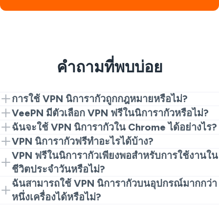
คำถามที่พบบ่อย
การใช้ VPN นิการากัวถูกกฎหมายหรือไม่?
ในกรณีส่วนใหญ่ ใช่ VPN นิการากัวใช้สำหรับความเป็น
VeePN มีตัวเลือก VPN ฟรีในนิการากัวหรือไม่?
ส่วนตัวพื้นฐานถือว่าไม่ผิดกฎหมาย หากคุณไม่ได้ฝ่าฝืน
ใช่ คุณสามารถเริ่มใช้ VPN ฟรีในนิการากัวซึ่งให้บริการ
ฉันจะใช้ VPN นิการากัวใน Chrome ได้อย่างไร?
นโยบายท้องถิ่น
ผ่านส่วนขยาย Chrome สำหรับการท่องเว็บที่รวดเร็วและ
ติดตั้งส่วนขยาย แตะที่เชื่อมต่อ และคุณก็ถูกปกคลุม นี่เป็น
VPN นิการากัวฟรีทำอะไรได้บ้าง?
มีน้ำหนักเบา
วิธีที่ง่ายที่สุดในการใช้ VPN นิการากัวให้รวดเร็ว
การตั้งค่า VPN นิการากัวจะเข้ารหัสการรับส่งข้อมูลของ
VPN ฟรีในนิการากัวเพียงพอสำหรับการใช้งานใน
คุณในเบราว์เซอร์ ซึ่งจะมีประโยชน์ใน Wi-Fi สาธารณะ
ชีวิตประจำวันหรือไม่?
และช่วยทำให้การท่องเว็บของคุณเป็นความลับมากขึ้น
สำหรับการท่องเว็บพื้นฐาน ใช่ หากคุณต้องการความเร็ว
ฉันสามารถใช้ VPN นิการากัวบนอุปกรณ์มากกว่า
ที่สูงขึ้นและฟีเจอร์มากขึ้น แอปเต็มรูปแบบมักจะรู้สึกดี
หนึ่งเครื่องได้หรือไม่?
กว่า
ใช่ ด้วยบัญชีเดียว คุณสามารถใช้ VPN นิการากัวได้