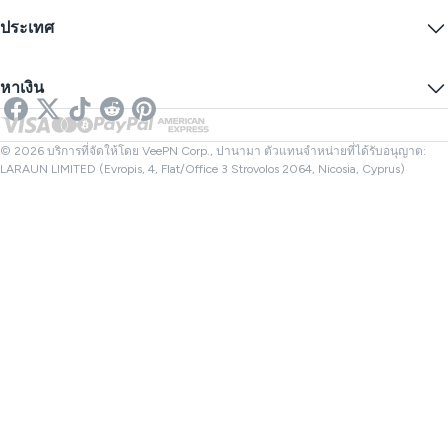
การแจ้งเตือนคำขอข้อมูล
IP ของฉันคืออะไร?
บล็อก
IP ไม่ระบุตัวตน
ประเทศ
การตั้งค่าคุกกี้
ซ่อน IP ของคุณ
VPN สำหรับเล่นเกม
ทดสอบการรั่วไหลของ DNS
ป้องกันการติดตาม
VPN ของสหรัฐ
SMS ออนไลน์
หาเงิน
VPN สำหรับการสตรีม
VPN ของสหราชอาณาจักร
ตรวจสอบลิงก์
Netflix VPN
VPN ของแคนาดา
ตรวจสอบไฟล์
พันธมิตร
VPN ของตุรกี
© 2026 บริการที่จัดให้โดย VeePN Corp., ปานามา ตัวแทนจำหน่ายที่ได้รับอนุญาต:
LARAUN LIMITED (Evropis, 4, Flat/Office 3 Strovolos 2064, Nicosia, Cyprus)