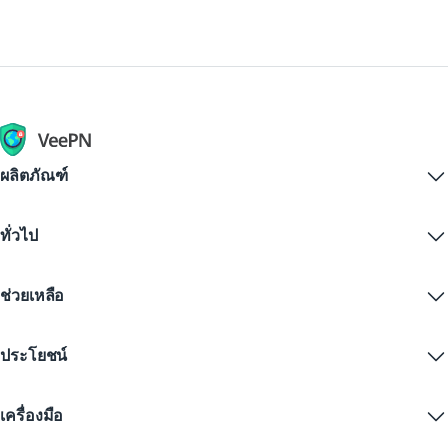
หลายอุปกรณ์ เช่น โทรศัพท์และแล็ปท็อปของคุณ.
ผลิตภัณฑ์
Windows PC VPN
ทั่วไป
VPN for macOS
Linux VPN
VPN คืออะไร?
iOS VPN
ช่วยเหลือ
ดาวน์โหลด VPN
Android VPN
คุณสมบัติ
Chrome
ศูนย์บริการลูกค้า
ราคา
ประโยชน์
Firefox
ติดต่อเรา
ทดลองใช้ VPN ฟรี
Edge
คำถามที่พบบ่อย
คูปอง
สตรีมเนื้อหา
VPN ฟรี
นโยบายความเป็นส่วนตัว
เครื่องมือ
ส่วนลดนักเรียน
ความเป็นส่วนตัวทางอินเทอร์เน็ต
ข้อกำหนดการให้บริการ
เซิร์ฟเวอร์ VPN
ความปลอดภัยออนไลน์