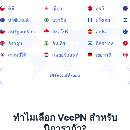
ชิลี
ญี่ปุ่น
ตุรกี
นิวซีแลนด์
บราซิล
ฝรั่งเศส
สหรัฐอเมริกา
สิงคโปร์
สเปน
อังกฤษ
อินเดีย
อิสราเอล
เกาหลีใต้
เนเธอร์แลนด์
เยอรมนี
เซิร์ฟเวอร์ทั้งหมด
ทำไมเลือก VeePN สำหรับ
นิการากัว?