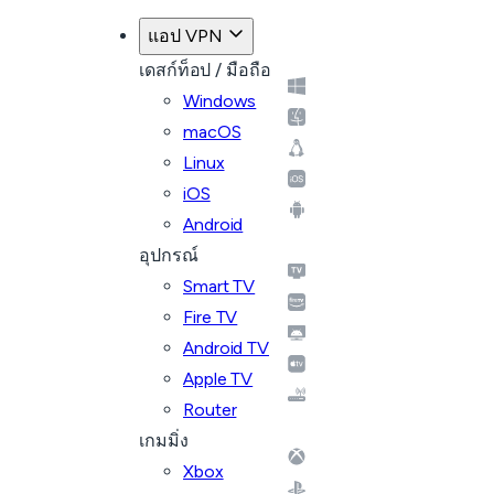
แอป VPN
เดสก์ท็อป / มือถือ
Windows
macOS
Linux
iOS
Android
อุปกรณ์
Smart TV
Fire TV
Android TV
Apple TV
Router
เกมมิ่ง
Xbox