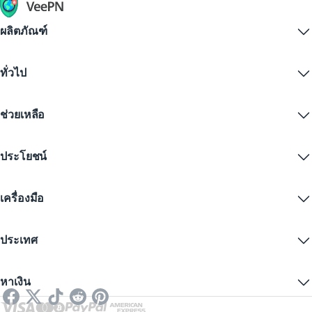
ผลิตภัณฑ์
Windows PC VPN
ทั่วไป
VPN for macOS
Linux VPN
VPN คืออะไร?
iOS VPN
ช่วยเหลือ
ดาวน์โหลด VPN
Android VPN
คุณสมบัติ
Chrome
ศูนย์บริการลูกค้า
ราคา
ประโยชน์
Firefox
ติดต่อเรา
ทดลองใช้ VPN ฟรี
Edge
คำถามที่พบบ่อย
คูปอง
สตรีมเนื้อหา
VPN ฟรี
นโยบายความเป็นส่วนตัว
เครื่องมือ
ส่วนลดนักเรียน
ความเป็นส่วนตัวทางอินเทอร์เน็ต
ข้อกำหนดการให้บริการ
เซิร์ฟเวอร์ VPN
ความปลอดภัยออนไลน์
การแจ้งเตือนคำขอข้อมูล
IP ของฉันคืออะไร?
บล็อก
IP ไม่ระบุตัวตน
ประเทศ
การตั้งค่าคุกกี้
ซ่อน IP ของคุณ
VPN สำหรับเล่นเกม
ทดสอบการรั่วไหลของ DNS
ป้องกันการติดตาม
VPN ของสหรัฐ
SMS ออนไลน์
หาเงิน
VPN สำหรับการสตรีม
VPN ของสหราชอาณาจักร
ตรวจสอบลิงก์
Netflix VPN
VPN ของแคนาดา
ตรวจสอบไฟล์
พันธมิตร