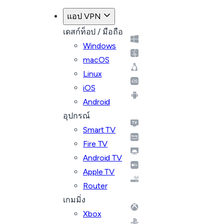
แอป VPN
เดสก์ท็อป / มือถือ
Windows
macOS
Linux
iOS
Android
อุปกรณ์
Smart TV
Fire TV
Android TV
Apple TV
Router
เกมมิ่ง
Xbox