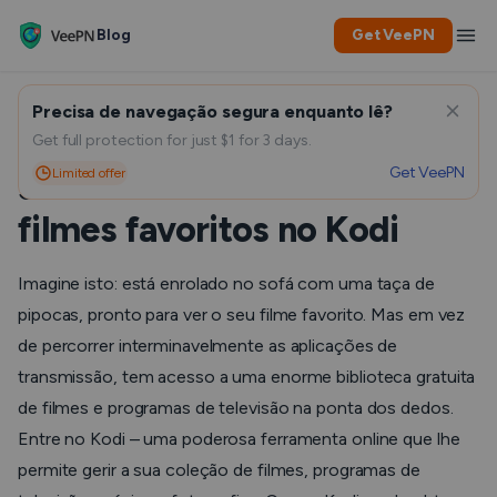
Blog
Get VeePN
Precisa de navegação segura enquanto lê?
Desbloquear entretenimento
Get full protection for just $1 for 3 days.
Get VeePN
Limited offer
sem fim: Como ver os seus
filmes favoritos no Kodi
Imagine isto: está enrolado no sofá com uma taça de
pipocas, pronto para ver o seu filme favorito. Mas em vez
de percorrer interminavelmente as aplicações de
transmissão, tem acesso a uma enorme biblioteca gratuita
de filmes e programas de televisão na ponta dos dedos.
Entre no Kodi – uma poderosa ferramenta online que lhe
permite gerir a sua coleção de filmes, programas de