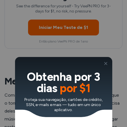
See the difference for yourself - Try VeePN PRO for 3-
days for $1, no risk, no pressure.
Iniciar Meu Teste de $1
Então plano VeePN PRO de 1 ano
Obtenha por 3
Melhores add-ons Kodi
dias
por $1
Como já foi referido, o Kodi está vazio por defeito. O que
Proteja sua navegação, cartões de crédito,
o torna fantástico são os
muitos add-ons
. E você precisa
SSN, e-mails e mais — tudo em um único
aplicativo.
deles basicamente para tudo – para ver filmes, ouvir
música, podcasts ou fazer qualquer outra coisa. Navegar
neste mar de add-ons pode ser cansativo. Mas estamos