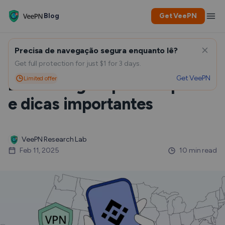
Blog
Get VeePN
Precisa de navegação segura enquanto lê?
Como usar a Binance nos
Get full protection for just $1 for 3 days.
Get VeePN
Limited offer
EUA: Um guia passo a passo
e dicas importantes
VeePN Research Lab
Feb 11, 2025
10 min read