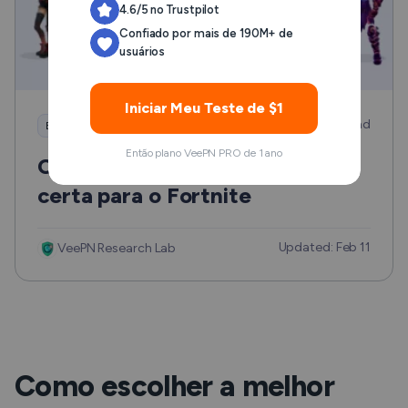
4.6/5 no Trustpilot
Confiado por mais de 190M+ de
usuários
Iniciar Meu Teste de $1
10 min read
Entretenimento
Então plano VeePN PRO de 1 ano
Como escolher e usar a VPN
certa para o Fortnite
Updated: Feb 11
VeePN Research Lab
Como escolher a melhor