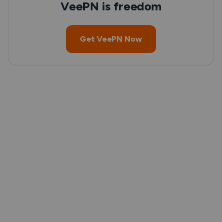
VeePN is freedom
Get VeePN Now