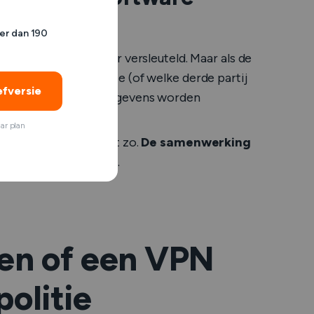
er dan 190
vens van de gebruiker versleuteld. Maar als de
heeft, kan de politie (of welke derde partij
efversie
PN en te zien welke gegevens worden
ar plan
 volgen. Maar het zit zo.
De samenwerking
er.
En hier is waarom.
len of een VPN
olitie