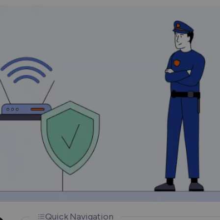
How Does a VPN Work?
Quick Navigation