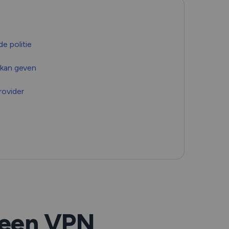
Română
Filipino
e politie
日本語
 kan geven
rovider
e een VPN