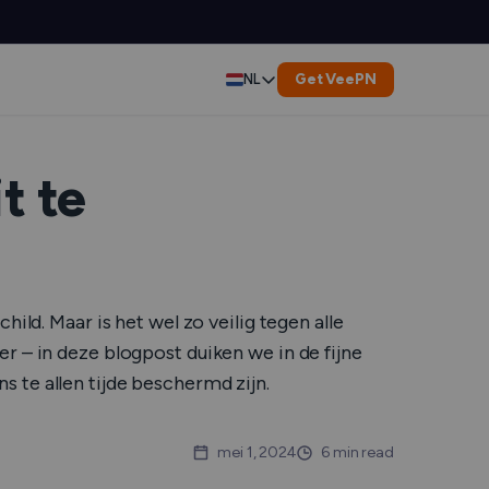
Get VeePN
NL
English
Deutsch
t te
Español
Français
ild. Maar is het wel zo veilig tegen alle
العربية
r – in deze blogpost duiken we in de fijne
 te allen tijde beschermd zijn.
Indonesia
Italiano
mei 1, 2024
6 min read
 Dienst