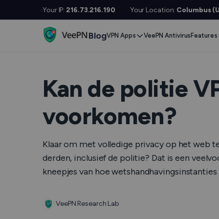
Your IP:
216.73.216.190
Your Location:
Columbus (U
Blog
VPN Apps
VeePN Antivirus
Features
Desktop / Mobile
Devises
VPN S
Windows
Smart TV
Doubl
Kan de politie V
MacOS
Fire TV
No Lo
voorkomen?
Linux
Android TV
Kill S
iOS
Apple TV
NetGu
Klaar om met volledige privacy op het web te s
Android
Router
Onlin
derden, inclusief de politie? Dat is een veel
kneepjes van hoe wetshandhavingsinstanties V
Extra 
See All Apps
VPN v
VeePN Research Lab
See Al