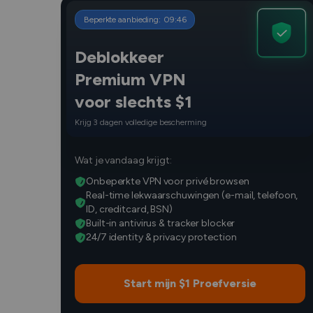
Beperkte aanbieding:
09
:
45
Deblokkeer
Premium VPN
voor slechts $1
Krijg 3 dagen volledige bescherming
Wat je vandaag krijgt:
Onbeperkte VPN voor privé browsen
Real-time lekwaarschuwingen (e-mail, telefoon,
ID, creditcard, BSN)
Built-in antivirus & tracker blocker
24/7 identity & privacy protection
Start mijn $1 Proefversie