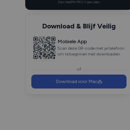
Dan VeePN PRO 1-jaar plan
Download & Blijf Veilig
Mobiele App
Scan deze QR-code met je telefoon
om te beginnen met downloaden.
of
Download voor Mac