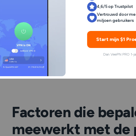
4,6/5 op Trustpilot
zitten
Vertrouwd door me
miljoen gebruikers
Met een VPN aan zijn de online activiteiten en gege
VPN-software beveiligingslekken en kwetsbaarheden 
Start mijn $1 Pro
dan ook) deze gebruiken om in te breken in het V
verzonden en ontvangen.
Dan VeePN PRO 1-ja
Dus technisch gezien
zou
het beleid een VPN kunnen
van een VPN-provider met de politie is niet zek
Factoren die bepa
meewerkt met de p