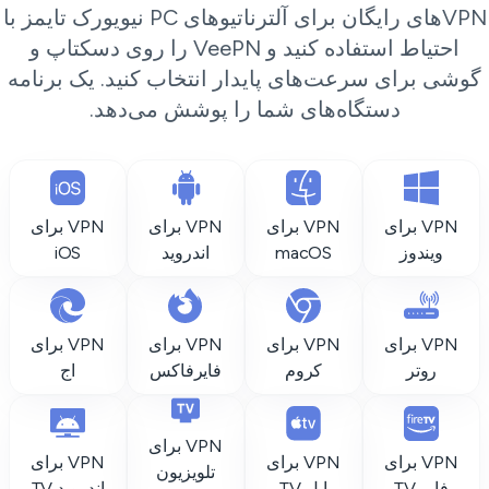
VPNهای رایگان برای آلترناتیوهای PC نیویورک تایمز با
احتیاط استفاده کنید و VeePN را روی دسکتاپ و
وشی برای سرعت‌های پایدار انتخاب کنید. یک برنامه
دستگاه‌های شما را پوشش می‌دهد.
VPN برای
VPN برای
VPN برای
VPN برای
ویندوز
macOS
اندروید
iOS
VPN برای
VPN برای
VPN برای
VPN برای
روتر
کروم
فایرفاکس
اج
VPN برای
VPN برای
VPN برای
VPN برای
تلویزیون
فایر TV
اپل TV
اندروید TV