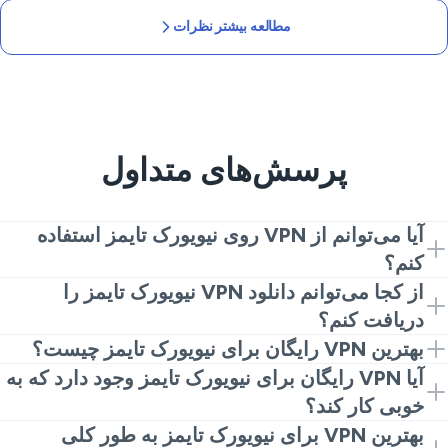
مطالعه بیشتر نظرات
پرسش‌های متداول
آیا می‌توانم از VPN روی نیویورک تایمز استفاده
کنم؟
بله. VeePN را نصب کنید، به سرور نزدیک متصل شوید و
از کجا می‌توانم دانلود VPN نیویورک تایمز را
برنامه را اجرا کنید. این تمام چیزی است که برای به دست
دریافت کنم؟
آوردن یک مسیر خصوصی و پایدار نیاز دارید.
VeePN را از وب‌سایت ما یا فروشگاه‌های اپلیکیشن بگیرید،
بهترین VPN رایگان برای نیویورک تایمز چیست؟
نصب کنید، مکان را انتخاب کنید و شروع به خواندن اخبار
خدمات رایگان اغلب سرعت را محدود می‌کنند،
آیا VPN رایگان برای نیویورک تایمز وجود دارد که به
کنید.
محدودیت‌هایی اضافه می‌کنند یا داده‌ها را دنبال می‌کنند. برای
خوبی کار کند؟
بازی‌های مطمئن، یک گزینه پرداختی مثل VeePN انتخاب
بیشتر برنامه‌های دسکتاپ رایگان در زمان‌های اوج با مشکل
بهترین VPN برای نیویورک تایمز به طور کلی
امن‌تری است.