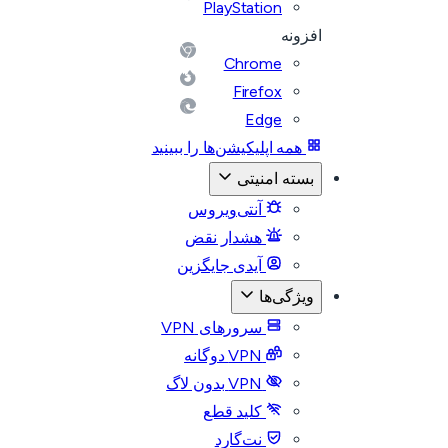
PlayStation
افزونه
Chrome
Firefox
Edge
همه اپلیکیشن‌ها را ببینید
بسته امنیتی
آنتی‌ویروس
هشدار نقض
آیدی جایگزین
ویژگی‌ها
سرورهای VPN
VPN دوگانه
VPN بدون لاگ
کلید قطع
نت‌گارد