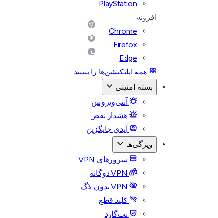
PlayStation
افزونه
Chrome
Firefox
Edge
همه اپلیکیشن‌ها را ببینید
بسته امنیتی
آنتی‌ویروس
هشدار نقض
آیدی جایگزین
ویژگی‌ها
سرورهای VPN
VPN دوگانه
VPN بدون لاگ
کلید قطع
نت‌گارد