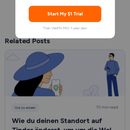
Sie, ob Ihre Daten von
Drosselungsmaßnahmen betroffen sind.
Start My $1 Trial
Then VeePN PRO 1-year plan
Related Posts
10 min read
Gut zu wissen
Wie du deinen Standort auf
Tinder änderst, um um die Welt