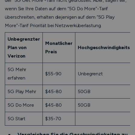
der “5G Get More”-Tarif nicht gedrosselt. Aber, sagen wir,
wenn Sie Ihre Daten auf dem “5G Do More”-Tarif
überschreiten, erhalten diejenigen auf dem “5G Play
More”-Tarif Priorität bei Netzwerküberlastung.
Unbegrenzter
Monatlicher
Plan von
Hochgeschwindigkeitsda
Preis
Verizon
5G Mehr
$55-90
Unbegrenzt
erfahren
5G Play Mehr
$45-80
50GB
5G Do More
$45-80
50GB
5G Start
$35-70
Vergleichen Sie die Geschwindigkeiten zu