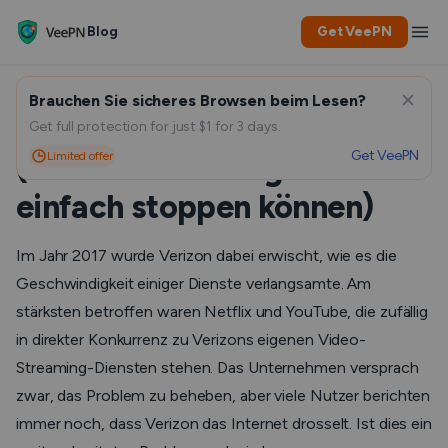
Blog
Get VeePN
Brauchen Sie sicheres Browsen beim Lesen?
Drosselt Verizon Daten?
Get full protection for just $1 for 3 days.
Get VeePN
Limited offer
(Und wie Sie das ganz
einfach stoppen können)
Im Jahr 2017 wurde Verizon dabei erwischt, wie es die
Geschwindigkeit einiger Dienste verlangsamte. Am
stärksten betroffen waren Netflix und YouTube, die zufällig
in direkter Konkurrenz zu Verizons eigenen Video-
Streaming-Diensten stehen. Das Unternehmen versprach
zwar, das Problem zu beheben, aber viele Nutzer berichten
immer noch, dass Verizon das Internet drosselt. Ist dies ein