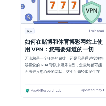
1 min read
娱乐
如何在赌博和体育博彩网站上使
用 VPN：您需要知道的一切
无论您是一个狂热的赌徒，还是只是通过投注您
最喜爱的 NBA 球队来娱乐自己，您最终都可能
无法进入您心爱的网站。这个问题经常发生在前
往外国或其他国家时，因为在这些国家，特定的
赌博网站甚至赌博活动本身都受到部分或全部限
Updated: May 1
VeePN Research Lab
制。在这种情况下，一个可靠的 VPN 可能会拯
救您。那么，是否可以通过 VPN 重新访问赌博
网站或在线投注平台？全球各地的在线赌场又适