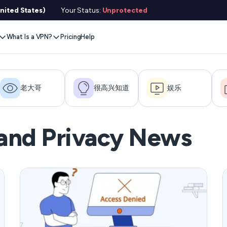
nited States)
Your Status:
Unprotected
What Is a VPN?
Pricing
Help
Remove Blocks
Gaming
Protect Your Data
Extension
Browse Safely
ervers
流式内容
Xbox
Internet Privacy
Chrome
Online Security
e VPN
老大哥
很高兴知道
娱乐
VPN for Gaming
PlayStation
Anonymous IP
Firefox
VPN Encryption
g VPN
Stream Media
Conceal Identity
Edge
What Is My IP?
witch
 and Privacy News
Stream Music
Prevent Tracking
DNS 泄漏测试
ard
VPN for Netflix
Save Money
Hide Your IP
e SMS
VPN for ChatGPT
匿名电子邮件
链接检查器
Features
文件检查器
ho Dịch vụ
服务状态检查器
l Features