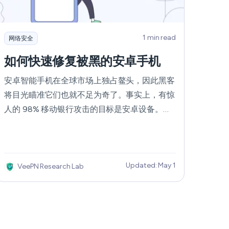
한국어
Nederlands
1 min read
网络安全
如何快速修复被黑的安卓手机
Polski
安卓智能手机在全球市场上独占鳌头，因此黑客
Português
将目光瞄准它们也就不足为奇了。事实上，有惊
人的 98% 移动银行攻击的目标是安卓设备。因
Türkçe
此，如果您的安卓手机已成为黑客的受害者，请
不要担心！我们为您提供了一份全面的指南，帮
ไทย
助您解决安卓手机被黑客攻击后的所有焦虑。请
Tiếng Việt
Updated: May 1
继续关注我们，找到您需要的所有答案。
VeePN Research Lab
Čeština
فارسی