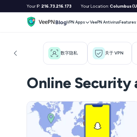
Your IP:
216.73.216.173
Your Location:
Columbus (U
Blog
VPN Apps
VeePN Antivirus
Features
Desktop / Mobile
Devises
VPN S
Windows
Smart TV
Doubl
数字隐私
关于 VPN
MacOS
Fire TV
No Lo
Linux
Android TV
Kill S
Online Security
iOS
Apple TV
NetGu
Android
Router
Onlin
Extra 
See All Apps
VPN c
See Al