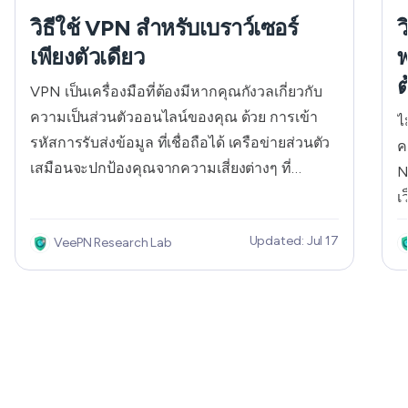
วิธีใช้ VPN สำหรับเบราว์เซอร์
ว
เพียงตัวเดียว
พ
ต
VPN เป็นเครื่องมือที่ต้องมีหากคุณกังวลเกี่ยวกับ
ความเป็นส่วนตัวออนไลน์ของคุณ ด้วย การเข้า
ไ
รหัสการรับส่งข้อมูล ที่เชื่อถือได้ เครือข่ายส่วนตัว
ค
เสมือนจะปกป้องคุณจากความเสี่ยงต่างๆ ที่
N
แอบแฝงอยู่ในมุมมืดของอินเทอร์เน็ต โดยจะซ่อน
เ
กิจกรรมของคุณจากบุคคลที่สาม ไม่ว่าจะเป็นเอ
เ
Updated: Jul 17
VeePN Research Lab
เจนซี่โฆษณา ผู้แอบดูออนไลน์ หรือแม้แต่ผู้ให้
พ
บริการอินเทอร์เน็ต (ISP) ของคุณ ข้อเสียที่อาจเกิด
ส
ขึ้นเพียงอย่างเดียวของการเปิด VPN ตลอดเวลาคือ
อ
จะทำให้ความเร็วอินเทอร์เน็ตของคุณช้าลงเล็ก
ก
น้อย ซึ่งอาจส่งผลต่อการทำงานของแอปบางตัวได้
V
ในกรณีส่วนใหญ่ ความล่าช้านี้แทบจะไม่สามารถ
ค
สังเกตเห็นได้ แต่ก็อาจกลายเป็นอุปสรรคต่อ
เ