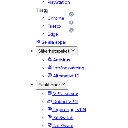
PlayStation
Tillägg
Chrome
Firefox
Edge
Se alla appar
Säkerhetspaket
Antivirus
Intrångsvarning
Alternativt ID
Funktioner
VPN-servrar
Dubbel VPN
Ingen logg-VPN
Kill Switch
NetGuard