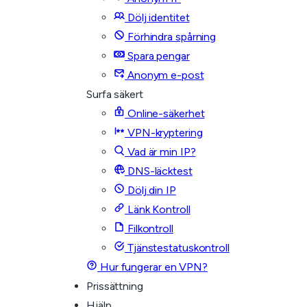
Dölj identitet
Förhindra spårning
Spara pengar
Anonym e-post
Surfa säkert
Online-säkerhet
VPN-kryptering
Vad är min IP?
DNS-läcktest
Dölj din IP
Länk Kontroll
Filkontroll
Tjänstestatuskontroll
Hur fungerar en VPN?
Prissättning
Hjälp