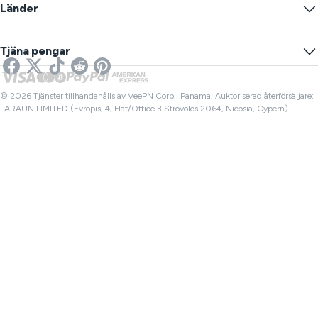
Blogg
Anonym IP
Länder
Cookieinställningar
Dölj din IP
VPN för spel
DNS-läcktest
Förhindra spårning
USA VPN
Online SMS
Tjäna pengar
VPN för streaming
Storbritannien VPN
Länk Kontroll
Netflix VPN
Kanada VPN
Filkontroll
Affiliates
Turkiet VPN
© 2026 Tjänster tillhandahålls av VeePN Corp., Panama. Auktoriserad återförsäljare:
LARAUN LIMITED (Evropis, 4, Flat/Office 3 Strovolos 2064, Nicosia, Cypern)