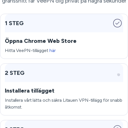
gränssnitt får VeePN dig privat på några sekunder
1 STEG
Öppna Chrome Web Store
Hitta VeePN-tillägget
här
2 STEG
Installera tillägget
Installera vårt lätta och säkra Litauen VPN-tillägg för snabb
åtkomst.