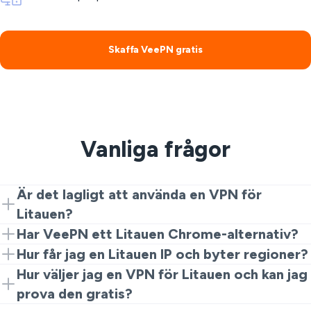
Skaffa VeePN gratis
Vanliga frågor
Är det lagligt att använda en VPN för
Litauen?
Ja. VPN bryter inte mot lagen om integritet och
Har VeePN ett Litauen Chrome-alternativ?
säkerhet. Men brott förblir brott, oavsett vilka verktyg
Ja. Du kan använda Litauen VPN Chrome-alternativet
Hur får jag en Litauen IP och byter regioner?
du använder.
via vårt tillägg. Det är ett snabbt sätt att prova gratis
Öppna tillägget eller appen, välj Litauen och anslut. Det
Hur väljer jag en VPN för Litauen och kan jag
Litauen VPN innan du installerar fullständiga appar.
är så du byter VPN till Litauen och ruttnar genom en
prova den gratis?
VPN Litauen-server för lokal åtkomst.