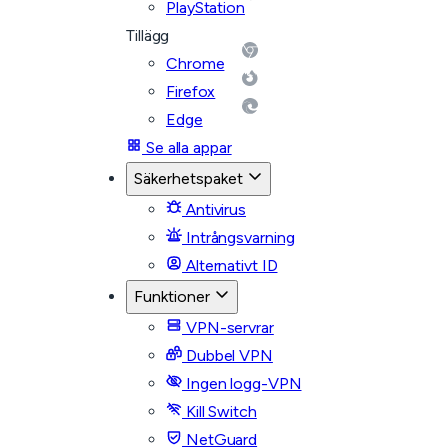
PlayStation
Tillägg
Chrome
Firefox
Edge
Se alla appar
Säkerhetspaket
Antivirus
Intrångsvarning
Alternativt ID
Funktioner
VPN-servrar
Dubbel VPN
Ingen logg-VPN
Kill Switch
NetGuard