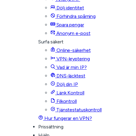
Dölj identitet
Förhindra spårning
Spara pengar
Anonym e-post
Surfa säkert
Online-säkerhet
VPN-kryptering
Vad är min IP?
DNS-läcktest
Dölj din IP
Länk Kontroll
Filkontroll
Tjänstestatuskontroll
Hur fungerar en VPN?
Prissättning
Hjälp