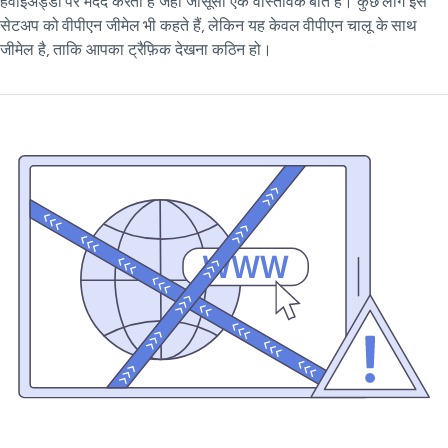
हवाईअड्डों पर मदद करता है जहाँ जासूसी एक वास्तविक बात है। कुछ लोग इस
सेटअप को वीपीएन जीमेल भी कहते हैं, लेकिन यह केवल वीपीएन चालू के साथ
जीमेल है, ताकि आपका ट्रैफ़िक देखना कठिन हो।